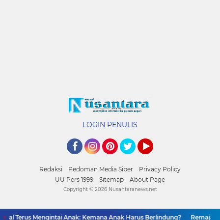
LOGIN PENULIS
Facebook
Instagram
Pinterest
Twitter
YouTube
Redaksi
Pedoman Media Siber
Privacy Policy
UU Pers 1999
Sitemap
About Page
Copyright ©
2026 Nusantaranews.net
al Terus Mengintai Anak: Kemana Anak Harus Berlindung?
Remaja Daru