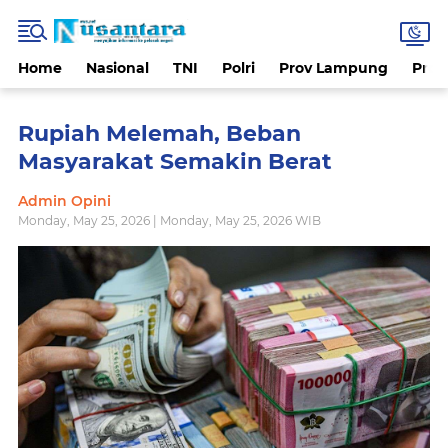
Home
Nasional
TNI
Polri
Prov Lampung
Prov
Rupiah Melemah, Beban
Masyarakat Semakin Berat
Admin Opini
Monday, May 25, 2026 | Monday, May 25, 2026 WIB