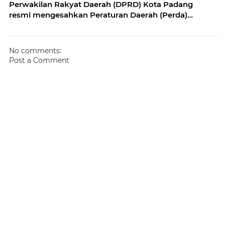
Perwakilan Rakyat Daerah (DPRD) Kota Padang
resmi mengesahkan Peraturan Daerah (Perda)
Nomor 5 Tahun 2026 tentang Penguatan Lembaga
Adat dan Pelestarian Nilai Budaya Minangkabau
No comments:
Post a Comment