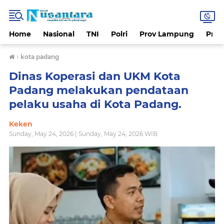
Home
Nasional
TNI
Polri
Prov Lampung
Prov
›
kota padang
Dinas Koperasi dan UKM Kota
Padang melakukan pendataan
pelaku usaha di Kota Padang.
Keken
Sunday, May 24, 2026 | Sunday, May 24, 2026 WIB