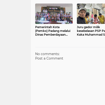
pelaksanaan Sistem
Perhimpunan Dokt
Penerimaan Murid Baru
Paru Indonesia (PDP
(SPMB) Tahun Ajaran
XVIII yang akan dig
2026/2027 untuk jenjang
pada 16–19 Septem
SD dan SMP
2026 mendatang
Pemerintah Kota
Juru gedor milik
(Pemko) Padang melalui
kesebelasan PSP P
Dinas Pemberdayaan
Kaka Muhammad S
Perempuan,
harus menepi untu
Perlindungan Anak,
sementara di Liga 4
Pengendalian Penduduk
Nasional Piala Pres
2026
No comments:
Post a Comment