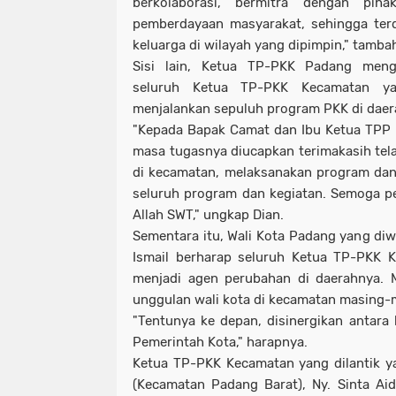
berkolaborasi, bermitra dengan pih
pemberdayaan masyarakat, sehingga terd
keluarga di wilayah yang dipimpin," tamba
Sisi lain, Ketua TP-PKK Padang meng
seluruh Ketua TP-PKK Kecamatan ya
menjalankan sepuluh program PKK di dae
"Kepada Bapak Camat dan Ibu Ketua TPP 
masa tugasnya diucapkan terimakasih tel
di kecamatan, melaksanakan program dan
seluruh program dan kegiatan. Semoga pe
Allah SWT," ungkap Dian.
Sementara itu, Wali Kota Padang yang diwa
Ismail berharap seluruh Ketua TP-PKK K
menjadi agen perubahan di daerahnya. 
unggulan wali kota di kecamatan masing-
"Tentunya ke depan, disinergikan antara
Pemerintah Kota," harapnya.
Ketua TP-PKK Kecamatan yang dilantik ya
(Kecamatan Padang Barat), Ny. Sinta Ai