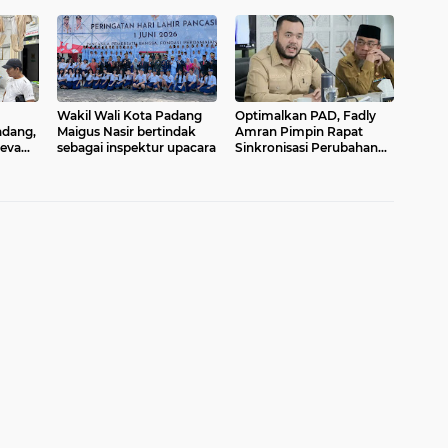
er
membuat Pemerintah
Liga 4 Nasional Piala
I) ke-
Kota Padang berpuas diri
Presiden di Stadion
elar
Mandala Krida,
ber
Yogyakarta
Wakil Wali Kota Padang
Optimalkan PAD, Fadly
adang,
Maigus Nasir bertindak
Amran Pimpin Rapat
eva
sebagai inspektur upacara
Sinkronisasi Perubahan
k
Perda Pajak dan Retribusi
Daerah
iden