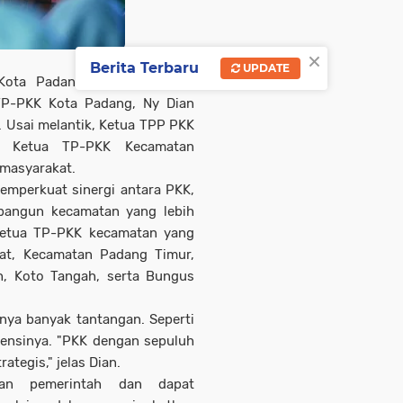
×
Berita Terbaru
UPDATE
ota Padang dilantik, Selasa
 TP-PKK Kota Padang, Ny Dian
. Usai melantik, Ketua TPP PKK
h Ketua TP-PKK Kecamatan
 masyarakat.
memperkuat sinergi antara PKK,
bangun kecamatan yang lebih
Ketua TP-PKK kecamatan yang
rat, Kecamatan Padang Timur,
h, Koto Tangah, serta Bungus
nya banyak tantangan. Seperti
ensinya. "PKK dengan sepuluh
tegis," jelas Dian.
gan pemerintah dan dapat