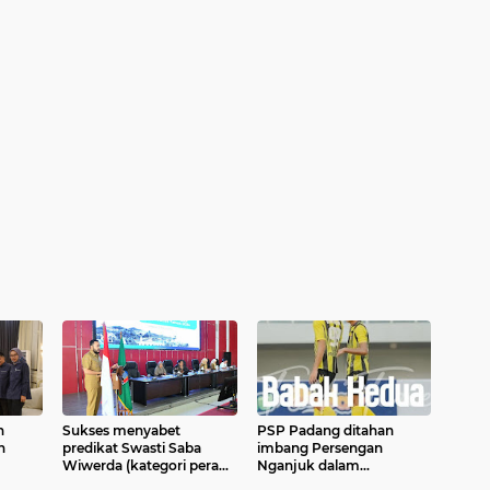
h
Sukses menyabet
PSP Padang ditahan
h
predikat Swasti Saba
imbang Persengan
Wiwerda (kategori perak)
Nganjuk dalam
onker)
pada tahun 2025 lalu tidak
pertandingan kedua di