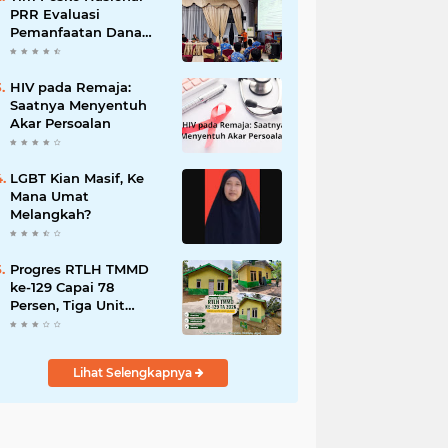
PRR Evaluasi
Pemanfaatan Dana
TKD di Lima Puluh
Kota
HIV pada Remaja:
Saatnya Menyentuh
Akar Persoalan
LGBT Kian Masif, Ke
Mana Umat
Melangkah?
Progres RTLH TMMD
ke-129 Capai 78
Persen, Tiga Unit
Rumah Bantuan Mulai
Rampung
Lihat Selengkapnya