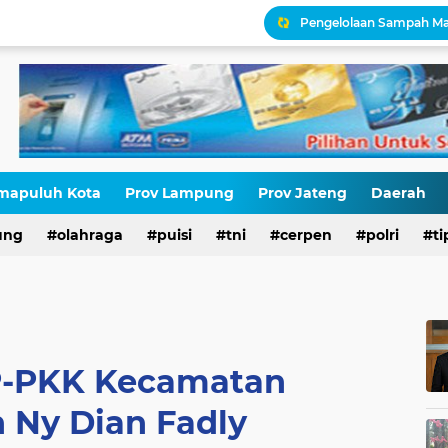
Solusi Tuntas Atasi Per
Menyoal Tembok Zionis I
Edukasi Profil dan Lok
Edukasi Pembuatan QRI
Kepatuhan Pajak Seras
mapuluh Kota
Prov Lampung
Prov Jateng
Daerah
Generasi Emas Lahir dar
ung
olahraga
puisi
tni
cerpen
polri
ti
Seragam untuk Pajak: S
P-PKK Kecamatan
n Ny Dian Fadly