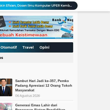
Pengelolaan Sampah Makin Efisien, Dosen Ilmu Komputer UPER Kembangkan Netrash
soalan Sampah
srael
Kodim 0306/50 Kota Libatkan BNN dalam Program TMMD Ke-129 untuk Cegah Penyalahgunaan Narkoba
asi Usaha di Google Maps bagi UMKM Mangallekana
S bagi UMKM di Mangallekana
Sambut Hari Jadi ke-357, Pemko Padang Apresiasi 12 Orang Tokoh Masyarakat
a Pemaksaan Pajak
Otomotif
Travel
Opini
i Penerapan Sistem Pendidikan Islam.
ps
aat Negara Tak Lagi Percaya Rakyatnya
Sambut Hari Jadi ke-357, Pemko
Padang Apresiasi 12 Orang Tokoh
Masyarakat
06 Agustus 2026
Generasi Emas Lahir dari
Penerapan Sistem Pendidikan