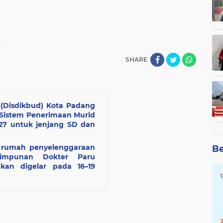
B
SHARE
(Disdikbud) Kota Padang
istem Penerimaan Murid
27 untuk jenjang SD dan
n rumah penyelenggaraan
Be
rhimpunan Dokter Paru
akan digelar pada 16–19