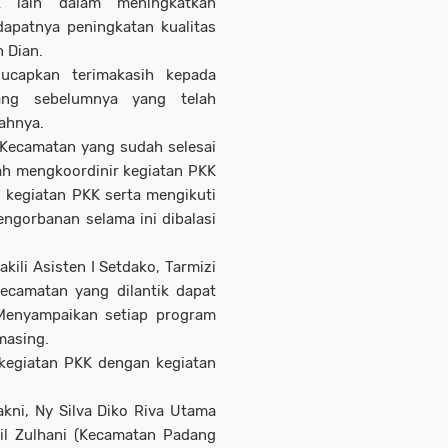
ak lain dalam meningkatkan
apatnya peningkatan kualitas
h Dian.
ucapkan terimakasih kepada
ng sebelumnya yang telah
rahnya.
Kecamatan yang sudah selesai
ah mengkoordinir kegiatan PKK
 kegiatan PKK serta mengikuti
ngorbanan selama ini dibalasi
kili Asisten I Setdako, Tarmizi
ecamatan yang dilantik dapat
Menyampaikan setiap program
masing.
 kegiatan PKK dengan kegiatan
kni, Ny Silva Diko Riva Utama
dil Zulhani (Kecamatan Padang