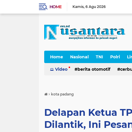
HOME
Kamis
6 Agu 2026
Home
Nasional
TNI
Polri
Li
Cerpen
Video
berita otomotif
cerb
›
kota padang
Delapan Ketua T
Dilantik, Ini Pesa