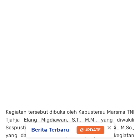
Kegiatan tersebut dibuka oleh Kapusterau Marsma TNI
Tjahja Elang Migdiawan, S.T., M.M., yang diwakili
×
Sespusterau Kolonel Sus Kristian Suseno, S.Si., M.Sc.,
Berita Terbaru
UPDATE
yang dalam sambutannya menyampaikan, kegiatan