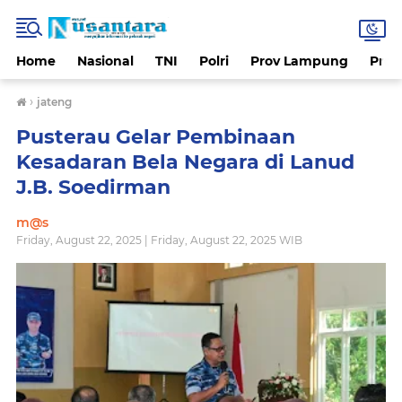
Home
Nasional
TNI
Polri
Prov Lampung
Prov
›
jateng
Pusterau Gelar Pembinaan
Kesadaran Bela Negara di Lanud
J.B. Soedirman
m@s
Friday, August 22, 2025 | Friday, August 22, 2025 WIB