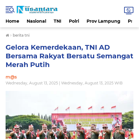
Home
Nasional
TNI
Polri
Prov Lampung
Prov
›
berita tni
Gelora Kemerdekaan, TNI AD
Bersama Rakyat Bersatu Semangat
Merah Putih
m@s
Wednesday, August 13, 2025 | Wednesday, August 13, 2025 WIB