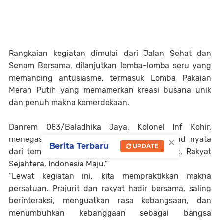
Rangkaian kegiatan dimulai dari Jalan Sehat dan
Senam Bersama, dilanjutkan lomba-lomba seru yang
memancing antusiasme, termasuk Lomba Pakaian
Merah Putih yang memamerkan kreasi busana unik
dan penuh makna kemerdekaan.
Danrem 083/Baladhika Jaya, Kolonel Inf Kohir,
×
menegaskan bahwa gebyar ini adalah wujud nyata
Berita Terbaru
UPDATE
dari tema HUT ke-80 RI, “Bersatu, Berdaulat, Rakyat
Sejahtera, Indonesia Maju.”
“Lewat kegiatan ini, kita mempraktikkan makna
persatuan. Prajurit dan rakyat hadir bersama, saling
berinteraksi, menguatkan rasa kebangsaan, dan
menumbuhkan kebanggaan sebagai bangsa