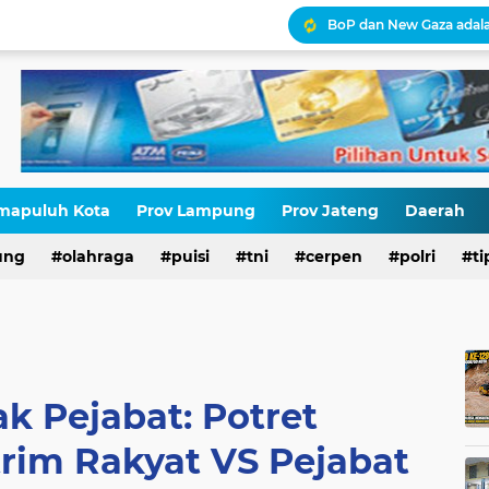
Pajak, Aparat, dan Krisi
STOP NORMALISASI LG
Antara HAM dan Hukum 
Palestina Terbelah, Uma
Kepatuhan Pajak atau 
mapuluh Kota
Prov Lampung
Prov Jateng
Daerah
Gaza Disekat Israel: Pot
ung
olahraga
puisi
tni
cerpen
polri
ti
k Pejabat: Potret
rim Rakyat VS Pejabat