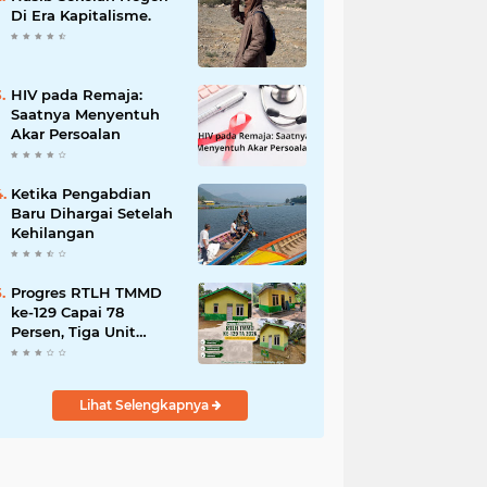
Bencana
Di Era Kapitalisme.
HIV pada Remaja:
Saatnya Menyentuh
Akar Persoalan
Ketika Pengabdian
Baru Dihargai Setelah
Kehilangan
Progres RTLH TMMD
ke-129 Capai 78
Persen, Tiga Unit
Rumah Bantuan Mulai
Rampung
Lihat Selengkapnya