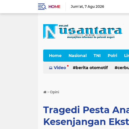
HOME
Jum'at
7 Agu 2026
Home
Nasional
TNI
Polri
Li
Cerpen
Video
berita otomotif
cerb
›
Opini
Tragedi Pesta Ana
Kesenjangan Ekst