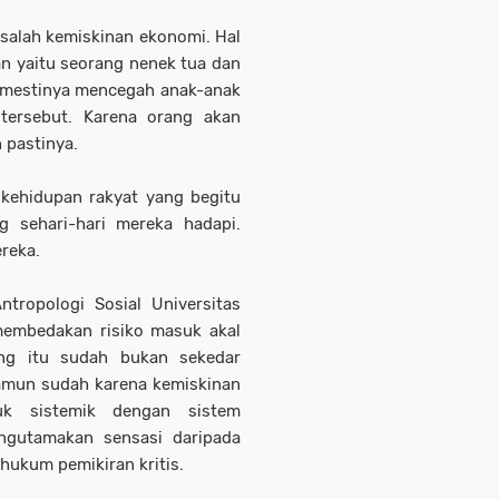
asalah kemiskinan ekonomi. Hal
an yaitu seorang nenek tua dan
a mestinya mencegah anak-anak
 tersebut. Karena orang akan
 pastinya.
i kehidupan rakyat yang begitu
g sehari-hari mereka hadapi.
ereka.
tropologi Sosial Universitas
 membedakan risiko masuk akal
ang itu sudah bukan sekedar
amun sudah karena kemiskinan
ntuk sistemik dengan sistem
ngutamakan sensasi daripada
ghukum pemikiran kritis.