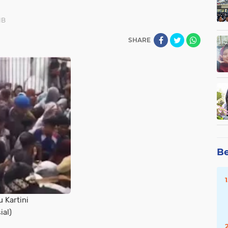
IB
SHARE
Be
u Kartini
ial)