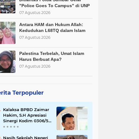
"Police Goes To Campus" di UNP
07 Agustus 2026
Antara HAM dan Hukum Allah:
Kedudukan L68TQ dalam Islam
07 Agustus 2026
Palestina Terbelah, Umat Islam
Harus Berbuat Apa?
07 Agustus 2026
rita Terpopuler
Kalaksa BPBD Zaimar
Hakim, S.H Apresiasi
Sinergi Kodim 0306/50
Kota dalam
Penguatan Mitigasi
dan Penanganan
Nasib Sekolah Negeri