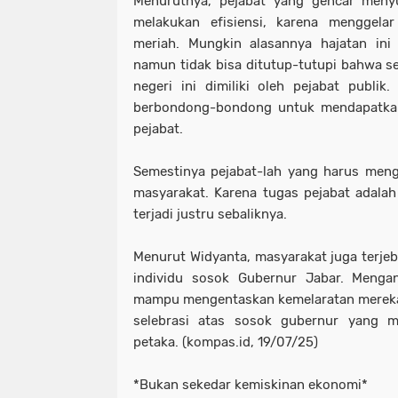
Menurutnya, pejabat yang gencar menyua
melakukan efisiensi, karena menggel
meriah. Mungkin alasannya hajatan ini
namun tidak bisa ditutup-tutupi bahwa 
negeri ini dimiliki oleh pejabat publi
berbondong-bondong untuk mendapatkan 
pejabat.
Semestinya pejabat-lah yang harus meng
masyarakat. Karena tugas pejabat adala
terjadi justru sebaliknya.
Menurut Widyanta, masyarakat juga terjeb
individu sosok Gubernur Jabar. Meng
mampu mengentaskan kemelaratan mereka. P
selebrasi atas sosok gubernur yang m
petaka. (kompas.id, 19/07/25)
*Bukan sekedar kemiskinan ekonomi*