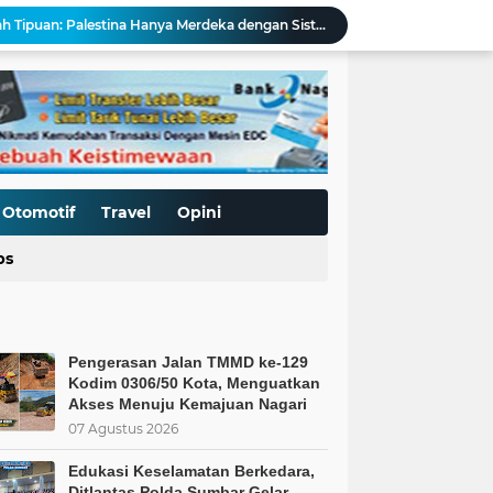
Kurnia Nugraha Raih Penghargaan Indonesia Public Relations Top Leader 2026
s Kepercayaan Publik
BT & GENDER FLUID DI SEKOLAH
Pengerasan Jalan TMMD ke-129 Kodim 0306/50 Kota, Menguatkan Akses Menuju Kemajuan Nagari
Edukasi Keselamatan Berkedara, Ditlantas Polda Sumbar Gelar "Police Goes To Campus" di UNP
Allah: Kedudukan L68TQ dalam Islam
t Islam Harus Berbuat Apa?
Pemaksaan Pajak?
Otomotif
Travel
Opini
ret Penjajahan Abadi
ps
BoP dan New Gaza adalah Tipuan: Palestina Hanya Merdeka dengan Sistem Islam
Pengerasan Jalan TMMD ke-129
Kodim 0306/50 Kota, Menguatkan
Akses Menuju Kemajuan Nagari
07 Agustus 2026
Edukasi Keselamatan Berkedara,
Ditlantas Polda Sumbar Gelar