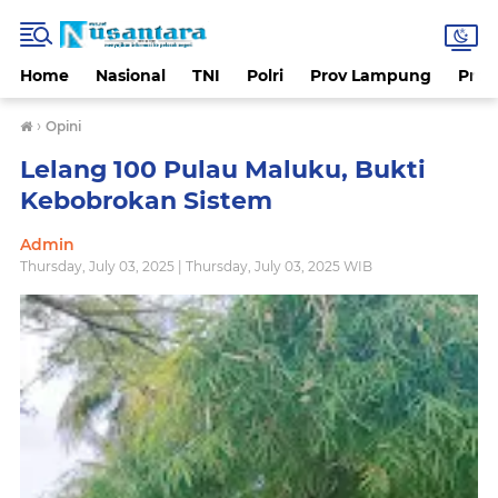
Home
Nasional
TNI
Polri
Prov Lampung
Prov
›
Opini
Lelang 100 Pulau Maluku, Bukti
Kebobrokan Sistem
Admin
Thursday, July 03, 2025 | Thursday, July 03, 2025 WIB