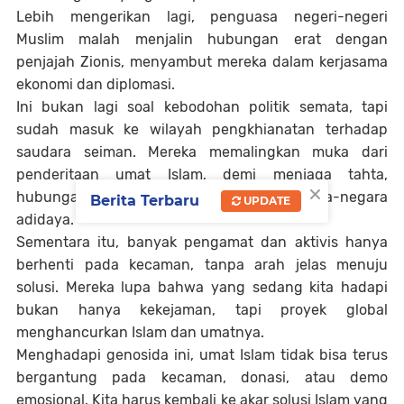
Lebih mengerikan lagi, penguasa negeri-negeri
Muslim malah menjalin hubungan erat dengan
penjajah Zionis, menyambut mereka dalam kerjasama
ekonomi dan diplomasi.
Ini bukan lagi soal kebodohan politik semata, tapi
sudah masuk ke wilayah pengkhianatan terhadap
saudara seiman. Mereka memalingkan muka dari
penderitaan umat Islam, demi menjaga tahta,
×
hubungan diplomatik, dan restu dari negara-negara
Berita Terbaru
UPDATE
adidaya.
Sementara itu, banyak pengamat dan aktivis hanya
berhenti pada kecaman, tanpa arah jelas menuju
solusi. Mereka lupa bahwa yang sedang kita hadapi
bukan hanya kekejaman, tapi proyek global
menghancurkan Islam dan umatnya.
Menghadapi genosida ini, umat Islam tidak bisa terus
bergantung pada kecaman, donasi, atau demo
emosional. Kita harus kembali ke akar solusi Islam yang