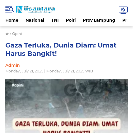
Home
Nasional
TNI
Polri
Prov Lampung
Prov
›
Opini
Gaza Terluka, Dunia Diam: Umat
Harus Bangkit!
Admin
Monday, July 21, 2025 | Monday, July 21, 2025 WIB