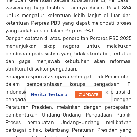
merubah ketentuan secara substantive (5) Perluasan
wewenang bagi Institusi Lainnya dalam Pasal 86A
untuk mengatur ketentuan lebih lanjut di luar dari
ketentuan Perpres PBJ yang dapat meloncati proses
yang sudah ada di dalam Perpres PBJ.
Dengan catatan di atas, penerbitan Perpres PBJ 2025
menunjukkan sikap negara untuk melakukan
pembiaran pada sistem yang tidak akuntabel, tertutup
dan gagal menjawab kebutuhan akan reformasi
struktural di sektor pengadaan.
Sebagai respon atas upaya setengah hati Pemerintah
dalam pemberantasan korupsi pengadaan, TI
×
Indonesia dan ICW menegaskan persoalan korupsi di
Berita Terbaru
UPDATE
pengadaan tidak dapat dibenahi hanya dengan
Peraturan Presiden, melainkan dengan percepatan
pembentukan Undang-Undang Pengadaan Publik.
Proses pembuatan Undang-Undang melibatkan
berbagai pihak, ketimbang Peraturan Presiden yang