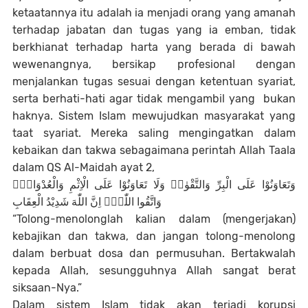
ketaatannya itu adalah ia menjadi orang yang amanah
terhadap jabatan dan tugas yang ia emban, tidak
berkhianat terhadap harta yang berada di bawah
wewenangnya, bersikap profesional dengan
menjalankan tugas sesuai dengan ketentuan syariat,
serta berhati-hati agar tidak mengambil yang bukan
haknya. Sistem Islam mewujudkan masyarakat yang
taat syariat. Mereka saling mengingatkan dalam
kebaikan dan takwa sebagaimana perintah Allah Taala
dalam QS Al-Maidah ayat 2,
وَتَعَاوَنُوْا عَلَى الْبِرِّ وَالتَّقْوٰىۖ وَلَا تَعَاوَنُوْا عَلَى الْاِثْمِ وَالْعُدْوَانِۖ
وَاتَّقُوا اللّٰهَۗ اِنَّ اللّٰهَ شَدِيْدُ الْعِقَابِ
“Tolong-menolonglah kalian dalam (mengerjakan)
kebajikan dan takwa, dan jangan tolong-menolong
dalam berbuat dosa dan permusuhan. Bertakwalah
kepada Allah, sesungguhnya Allah sangat berat
siksaan-Nya.”
Dalam sistem Islam tidak akan terjadi korupsi