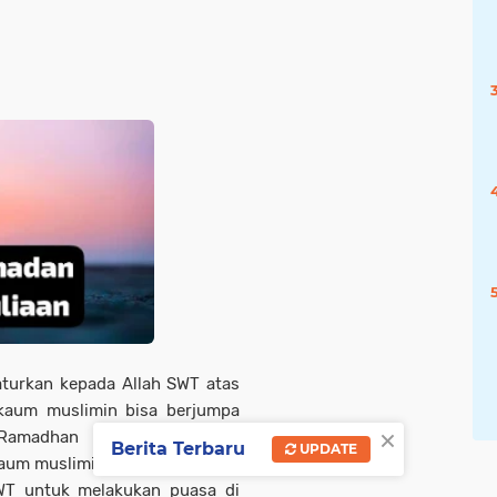
aturkan kepada Allah SWT atas
 kaum muslimin bisa berjumpa
×
Ramadhan merupakan bulan
Berita Terbaru
UPDATE
um muslimin di seluruh dunia.
WT untuk melakukan puasa di