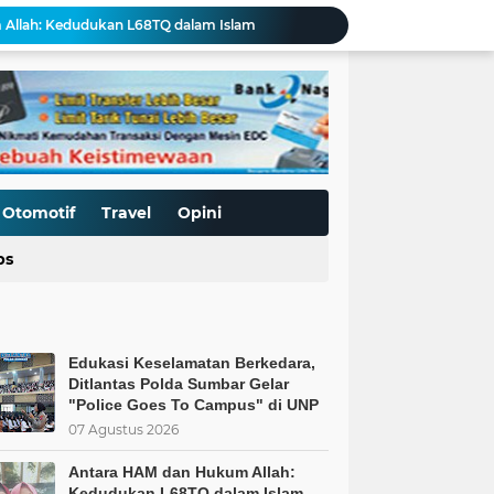
Allah: Kedudukan L68TQ dalam Islam
t Islam Harus Berbuat Apa?
Pemaksaan Pajak?
ret Penjajahan Abadi
BoP dan New Gaza adalah Tipuan: Palestina Hanya Merdeka dengan Sistem Islam
Kurnia Nugraha Raih Penghargaan Indonesia Public Relations Top Leader 2026
s Kepercayaan Publik
BT & GENDER FLUID DI SEKOLAH
Otomotif
Travel
Opini
Hari Anak Nasional: Mampukah Sistem Kapitalisme Menjamin Perlindungan Anak?
ps
Edukasi Keselamatan Berkedara, Ditlantas Polda Sumbar Gelar "Police Goes To Campus" di UNP
Edukasi Keselamatan Berkedara,
Ditlantas Polda Sumbar Gelar
"Police Goes To Campus" di UNP
07 Agustus 2026
Antara HAM dan Hukum Allah:
Kedudukan L68TQ dalam Islam