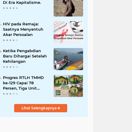
Bencana
Di Era Kapitalisme.
HIV pada Remaja:
Saatnya Menyentuh
Akar Persoalan
Ketika Pengabdian
Baru Dihargai Setelah
Kehilangan
Progres RTLH TMMD
ke-129 Capai 78
Persen, Tiga Unit
Rumah Bantuan Mulai
Rampung
Lihat Selengkapnya