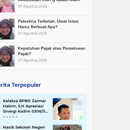
07 Agustus 2026
Palestina Terbelah, Umat Islam
Harus Berbuat Apa?
07 Agustus 2026
Kepatuhan Pajak atau Pemaksaan
Pajak?
07 Agustus 2026
rita Terpopuler
Kalaksa BPBD Zaimar
Hakim, S.H Apresiasi
Sinergi Kodim 0306/50
Kota dalam
Penguatan Mitigasi
dan Penanganan
Nasib Sekolah Negeri