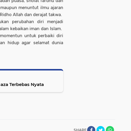
badah puasa, sholat fardhu dan
h maupun menuntut ilmu ajaran
 Ridho Allah dan derajat takwa.
ukan perubahan diri menjadi
alam kebaikan iman dan Islam.
 momentun untuk perbaiki diri
an hidup agar selamat dunia
Gaza Terbebas Nyata
SHARE