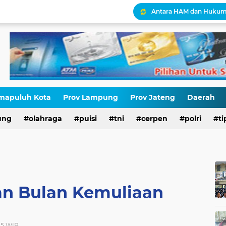
Antara HAM dan Hukum 
Palestina Terbelah, Uma
Kepatuhan Pajak atau 
Gaza Disekat Israel: Pot
Pajak, Aparat, dan Krisi
STOP NORMALISASI LG
mapuluh Kota
Prov Lampung
Prov Jateng
Daerah
ung
olahraga
puisi
tni
cerpen
polri
ti
n Bulan Kemuliaan
025 WIB