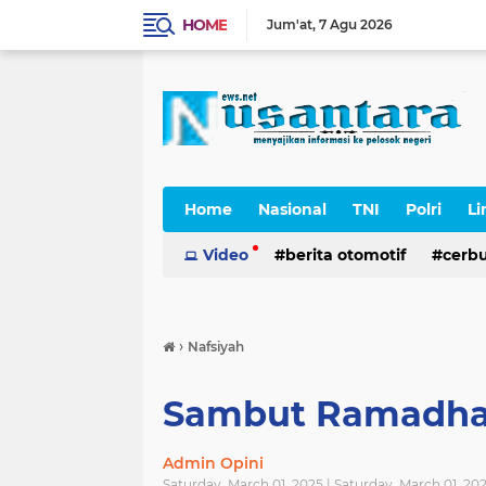
HOME
Jum'at
7 Agu 2026
Home
Nasional
TNI
Polri
Li
Cerpen
Video
berita otomotif
cerb
›
Nafsiyah
Sambut Ramadha
Admin Opini
Saturday, March 01, 2025 | Saturday, March 01, 2