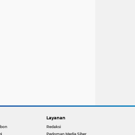
Layanan
bon
Redaksi
N
Pedoman Media Siber