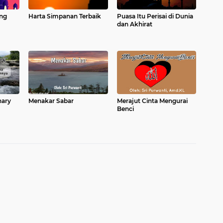
ng
Harta Simpanan Terbaik
Puasa Itu Perisai di Dunia
dan Akhirat
nary
Menakar Sabar
Merajut Cinta Mengurai
Benci