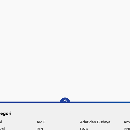
egori
i
AMK
Adat dan Budaya
Am
kel
BIN
BNK
BN