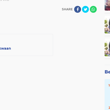
SHARE
akwaan
Be