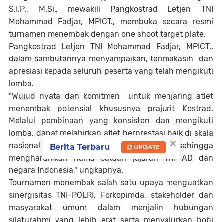
S.I.P., M.Si., mewakili Pangkostrad Letjen TNI
Mohammad Fadjar, MPICT., membuka secara resmi
turnamen menembak dengan one shoot target plate.
Pangkostrad Letjen TNI Mohammad Fadjar, MPICT.,
dalam sambutannya menyampaikan, terimakasih dan
apresiasi kepada seluruh peserta yang telah mengikuti
lomba.
"Wujud nyata dan komitmen untuk menjaring atlet
menembak potensial khususnya prajurit Kostrad.
Melalui pembinaan yang konsisten dan mengikuti
lomba, dapat melahirkan atlet berprestasi baik di skala
×
nasional ataupun internasional sehingga
Berita Terbaru
UPDATE
mengharumkan nama satuan jajaran TNI AD dan
negara Indonesia," ungkapnya.
Tournamen menembak salah satu upaya menguatkan
sinergisitas TNI-POLRI, Forkopimda, stakeholder dan
masyarakat umum dalam menjalin hubungan
silaturahmi yang lebih erat serta menyalurkan hobi