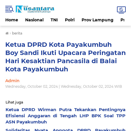
Home
Nasional
TNI
Polri
Prov Lampung
Prov
›
berita
Ketua DPRD Kota Payakumbuh
Boy Sandi Ikuti Upacara Peringatan
Hari Kesaktian Pancasila di Balai
Kota Payakumbuh
Admin
Wednesday, October 02, 2024 | Wednesday, October 02, 2024 WIB
Lihat juga
Ketua DPRD Wirman Putra Tekankan Pentingnya
Efisiensi Anggaran di Tengah LHP BPK Soal TPP
ASN Payakumbuh
Solidaritas Nyata Anggota DPRD Payakumbuh