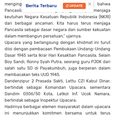
×
mengingatkan seluruh elemen masyarakat bahwa
Berita Terbaru
UPDATE
Pancasila adalah ideologi yang mampu menjaga
keutuhan Negara Kesatuan Republik Indonesia (NKRI)
dari berbagai ancaman. Kita harus terus menjaga
Pancasila sebagai dasar negara dan sumber kekuatan
dalam membangun persatuan,” ujarnya.
Upacara yang berlangsung dengan khidmat ini turut
diisi dengan pembacaan Pembukaan Undang-Undang
Dasar 1945 serta Ikrar Hari Kesaktian Pancasila. Selain
Boy Sandi, Ronny Syah Putra, seorang guru PJOK dari
salah satu SD di Payakumbuh, juga berperan dalam
membacakan teks UUD 1945.
Dandenzipur 2 Prasada Sakti, Lettu CZI Kabul Dinar,
bertindak sebagai Komandan Upacara, sementara
Dandim 0306/50 Kota, Letkol Inf. Ucok Namara,
bertindak sebagai Inspektur Upacara.
Hadirnya berbagai elemen masyarakat dalam upacara
ini menunjukkan komitmen bersama untuk terus