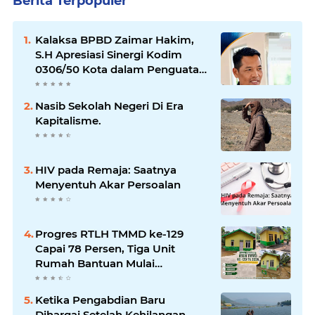
Berita Terpopuler
Kalaksa BPBD Zaimar Hakim,
S.H Apresiasi Sinergi Kodim
0306/50 Kota dalam Penguatan
Mitigasi dan Penanganan
Bencana
Nasib Sekolah Negeri Di Era
Kapitalisme.
HIV pada Remaja: Saatnya
Menyentuh Akar Persoalan
Progres RTLH TMMD ke-129
Capai 78 Persen, Tiga Unit
Rumah Bantuan Mulai
Rampung
Ketika Pengabdian Baru
Dihargai Setelah Kehilangan