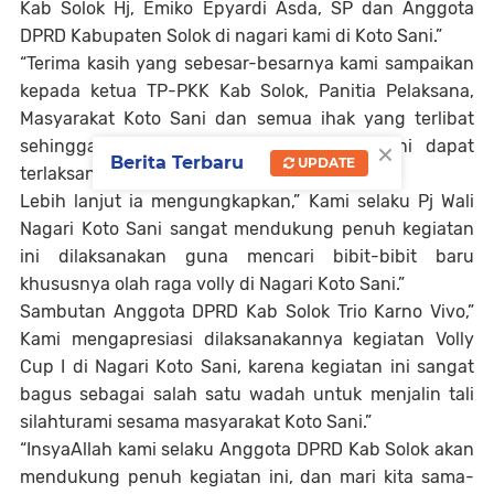
Kab Solok Hj, Emiko Epyardi Asda, SP dan Anggota
DPRD Kabupaten Solok di nagari kami di Koto Sani.”
“Terima kasih yang sebesar-besarnya kami sampaikan
kepada ketua TP-PKK Kab Solok, Panitia Pelaksana,
Masyarakat Koto Sani dan semua ihak yang terlibat
×
sehingga kegiatan turnamen bola volly ini dapat
Berita Terbaru
UPDATE
terlaksana,” tuturnya.
Lebih lanjut ia mengungkapkan,” Kami selaku Pj Wali
Nagari Koto Sani sangat mendukung penuh kegiatan
ini dilaksanakan guna mencari bibit-bibit baru
khususnya olah raga volly di Nagari Koto Sani.”
Sambutan Anggota DPRD Kab Solok Trio Karno Vivo,”
Kami mengapresiasi dilaksanakannya kegiatan Volly
Cup I di Nagari Koto Sani, karena kegiatan ini sangat
bagus sebagai salah satu wadah untuk menjalin tali
silahturami sesama masyarakat Koto Sani.”
“InsyaAllah kami selaku Anggota DPRD Kab Solok akan
mendukung penuh kegiatan ini, dan mari kita sama-