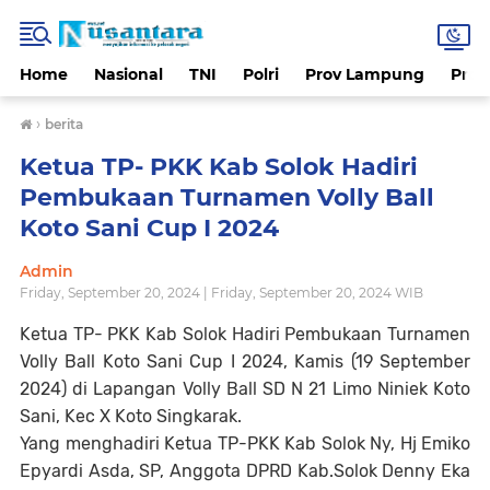
Home
Nasional
TNI
Polri
Prov Lampung
Prov
›
berita
Ketua TP- PKK Kab Solok Hadiri
Pembukaan Turnamen Volly Ball
Koto Sani Cup I 2024
Admin
Friday, September 20, 2024 | Friday, September 20, 2024 WIB
Ketua TP- PKK Kab Solok Hadiri Pembukaan Turnamen
Volly Ball Koto Sani Cup I 2024, Kamis (19 September
2024) di Lapangan Volly Ball SD N 21 Limo Niniek Koto
Sani, Kec X Koto Singkarak.
Yang menghadiri Ketua TP-PKK Kab Solok Ny, Hj Emiko
Epyardi Asda, SP, Anggota DPRD Kab.Solok Denny Eka