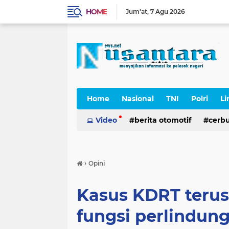
HOME
Jum'at
7 Agu 2026
Home
Nasional
TNI
Polri
Li
Cerpen
Video
berita otomotif
cerb
›
Opini
Kasus KDRT terus
fungsi perlindun