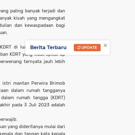
ang paling banyak terjadi dan
banyak kisah yang mengangkat
dulian dan kewaspadaan bagi
uan.
×
DRT di luar sana jauh lebih
Berita Terbaru
UPDATE
rban KDRT yang tidak speak up
erwenang ternyata jauh lebih
istri mantan Perwira Brimob
itaan dalam rumah tangganya
 dalam rumah tangga (KDRT)
rakhir pada 3 Juli 2023 adalah
erwajib.
san yang dideritanya mulai dari
kepala dan tangan kata kepala