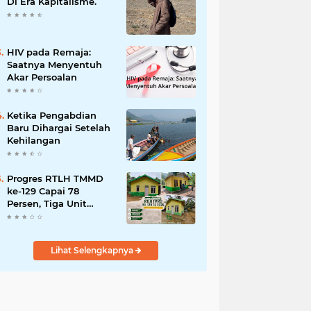
Bencana
Di Era Kapitalisme.
HIV pada Remaja:
Saatnya Menyentuh
Akar Persoalan
Ketika Pengabdian
Baru Dihargai Setelah
Kehilangan
Progres RTLH TMMD
ke-129 Capai 78
Persen, Tiga Unit
Rumah Bantuan Mulai
Rampung
Lihat Selengkapnya