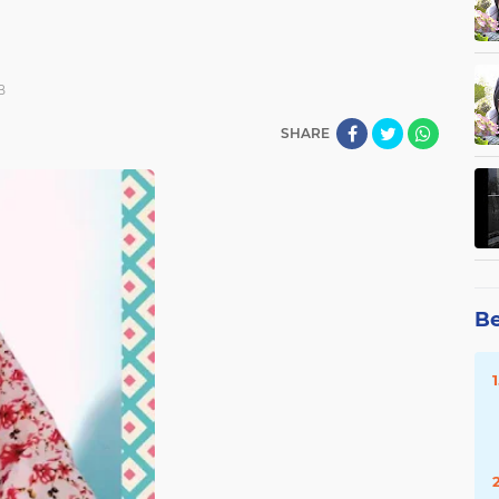
B
SHARE
Be