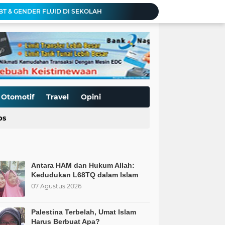
BT & GENDER FLUID DI SEKOLAH
Hari Anak Nasional: Mampukah Sistem Kapitalisme Menjamin Perlindungan Anak?
Mengurai Krisis Murid SD Negeri: Saat Sekolah Tak Lagi Dilirik, Islam Punya Solusinya
Allah: Kedudukan L68TQ dalam Islam
t Islam Harus Berbuat Apa?
Pemaksaan Pajak?
ret Penjajahan Abadi
BoP dan New Gaza adalah Tipuan: Palestina Hanya Merdeka dengan Sistem Islam
Otomotif
Travel
Opini
Kurnia Nugraha Raih Penghargaan Indonesia Public Relations Top Leader 2026
ps
s Kepercayaan Publik
Antara HAM dan Hukum Allah:
Kedudukan L68TQ dalam Islam
07 Agustus 2026
Palestina Terbelah, Umat Islam
Harus Berbuat Apa?