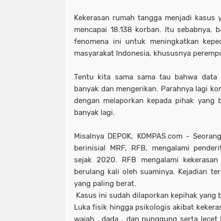
Kekerasan rumah tangga menjadi kasus y
mencapai 18.138 korban. Itu sebabnya, 
fenomena ini untuk meningkatkan kepe
masyarakat Indonesia, khususnya peremp
Tentu kita sama sama tau bahwa data K
banyak dan mengerikan. Parahnya lagi ko
dengan melaporkan kepada pihak yang b
banyak lagi.
Misalnya DEPOK, KOMPAS.com - Seorang 
berinisial MRF, RFB, mengalami pender
sejak 2020. RFB mengalami kekerasan
berulang kali oleh suaminya. Kejadian te
yang paling berat.
Kasus ini sudah dilaporkan kepihak yang b
Luka fisik hingga psikologis akibat kekera
wajah , dada , dan punggung serta lecet 