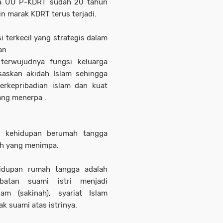
nya UU P-KDRT sudah 20 tahun
n marak KDRT terus terjadi.
 terkecil yang strategis dalam
an
terwujudnya fungsi keluarga
saskan akidah Islam sehingga
erkepribadian islam dan kuat
ang menerpa .
it kehidupan berumah tangga
ah yang menimpa.
idupan rumah tangga adalah
abatan suami istri menjadi
m (sakinah), syariat Islam
k suami atas istrinya.