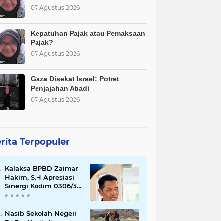
07 Agustus 2026
Kepatuhan Pajak atau Pemaksaan
Pajak?
07 Agustus 2026
Gaza Disekat Israel: Potret
Penjajahan Abadi
07 Agustus 2026
rita Terpopuler
Kalaksa BPBD Zaimar
Hakim, S.H Apresiasi
Sinergi Kodim 0306/50
Kota dalam
Penguatan Mitigasi
dan Penanganan
Nasib Sekolah Negeri