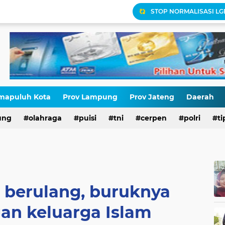
STOP NORMALISASI LG
Antara HAM dan Hukum 
Palestina Terbelah, Uma
Kepatuhan Pajak atau 
Gaza Disekat Israel: Pot
mapuluh Kota
Prov Lampung
Prov Jateng
Daerah
ung
olahraga
puisi
tni
cerpen
polri
ti
Pajak, Aparat, dan Krisi
 berulang, buruknya
gan keluarga Islam