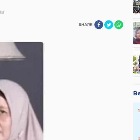
WIB
SHARE
Be