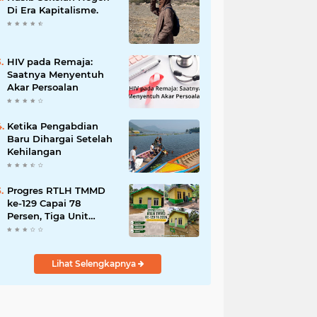
Bencana
Di Era Kapitalisme.
HIV pada Remaja:
Saatnya Menyentuh
Akar Persoalan
Ketika Pengabdian
Baru Dihargai Setelah
Kehilangan
Progres RTLH TMMD
ke-129 Capai 78
Persen, Tiga Unit
Rumah Bantuan Mulai
Rampung
Lihat Selengkapnya