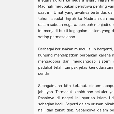
(negara kufur) ke negara Islam. Hijrah R
Madinah merupakan peristiwa penting ya
saat ini. Umat yang awalnya tertindas da
tahun, setelah hijrah ke Madinah dan m
dalam sebuah negara, berubah menjadi uma
ini menjadi bukti kegagalan sistem yang
setiap permasalahan.
Berbagai kerusakan muncul silih berganti
kunjung mendapatkan perbaikan karena ne
mengadopsi dan menganggap sistem sa
padahal telah tampak jelas kemudaratan
sendiri.
Sebagaimana kita ketahui, sistem apapu
jahiliyah. Termasuk kehidupan sekuler yan
Pasalnya di negeri ini syariah Islam ti
sebagian kecil. Seperti dalam urusan nikah
haji dan zakat dsb. Sebaliknya dalam be