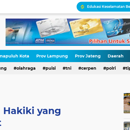
Antara HAM dan Hukum 
Palestina Terbelah, Uma
Kepatuhan Pajak atau 
Gaza Disekat Israel: Pot
Pajak, Aparat, dan Krisi
mapuluh Kota
Prov Lampung
Prov Jateng
Daerah
STOP NORMALISASI LG
ung
olahraga
puisi
tni
cerpen
polri
ti
 Hakiki yang
t