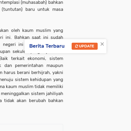
ontemplasi (muhasabah) bahkan
 (tuntutan) baru untuk masa
kukan oleh kaum muslim yang
i ini. Bahkan saat ini sudah
×
 negeri ini berani melakukan
Berita Terbaru
UPDATE
upan sekuler yang dijalankan
Baik terkait ekonomi, sistem
tik dan pemerintahan maupun
m harus berani berhijrah, yakni
menuju sistem kehidupan yang
ama kaum muslim tidak memiliki
 meninggalkan sistem jahiliyah
a tidak akan berubah bahkan