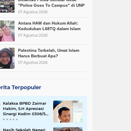
"Police Goes To Campus" di UNP
07 Agustus 2026
Antara HAM dan Hukum Allah:
Kedudukan L68TQ dalam Islam
07 Agustus 2026
Palestina Terbelah, Umat Islam
Harus Berbuat Apa?
07 Agustus 2026
rita Terpopuler
Kalaksa BPBD Zaimar
Hakim, S.H Apresiasi
Sinergi Kodim 0306/50
Kota dalam
Penguatan Mitigasi
dan Penanganan
Nasib Sekolah Negeri