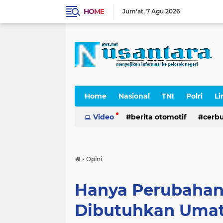
HOME
Jum'at
7 Agu 2026
Home
Nasional
TNI
Polri
Li
Cerpen
Video
berita otomotif
cerb
›
Opini
Hanya Perubahan
Dibutuhkan Uma