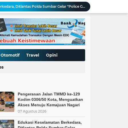
Edukasi Keselamatan Berkedara, Ditlantas Polda Sumbar Gelar "Police Goes To Campus" di UNP
Allah: Kedudukan L68TQ dalam Islam
t Islam Harus Berbuat Apa?
Pemaksaan Pajak?
ret Penjajahan Abadi
BoP dan New Gaza adalah Tipuan: Palestina Hanya Merdeka dengan Sistem Islam
Kurnia Nugraha Raih Penghargaan Indonesia Public Relations Top Leader 2026
s Kepercayaan Publik
Otomotif
Travel
Opini
BT & GENDER FLUID DI SEKOLAH
ps
Pengerasan Jalan TMMD ke-129 Kodim 0306/50 Kota, Menguatkan Akses Menuju Kemajuan Nagari
Pengerasan Jalan TMMD ke-129
Kodim 0306/50 Kota, Menguatkan
Akses Menuju Kemajuan Nagari
07 Agustus 2026
Edukasi Keselamatan Berkedara,
Ditlantas Polda Sumbar Gelar