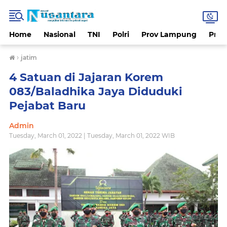
Home
Nasional
TNI
Polri
Prov Lampung
Prov
›
jatim
4 Satuan di Jajaran Korem
083/Baladhika Jaya Diduduki
Pejabat Baru
Admin
Tuesday, March 01, 2022 | Tuesday, March 01, 2022 WIB