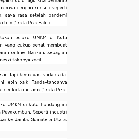
perti dulu lagi, kita berharap
epannya dengan konsep seperti
n, saya rasa setelah pandemi
ti ini,” kata Riza Falepi.
atakan pelaku UMKM di Kota
an yang cukup sehat membuat
ran online. Bahkan, sebagian
eski tokonya kecil.
sar, tapi kemajuan sudah ada.
ni lebih baik. Tanda-tandanya
liner kota ini ramai,” kata Riza.
laku UMKM di kota Randang ini
 Payakumbuh. Seperti industri
ai ke Jambi, Sumatera Utara,