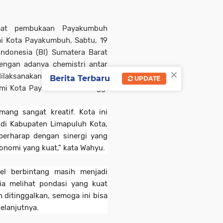
aat pembukaan Payakumbuh
ai Kota Payakumbuh, Sabtu, 19
Indonesia (BI) Sumatera Barat
ngan adanya chemistri antar
×
 dilaksanakan dengan sungguh-
Berita Terbaru
UPDATE
i Kota Payakumbuh tertinggi
ang sangat kreatif. Kota ini
 di Kabupaten Limapuluh Kota,
 berharap dengan sinergi yang
onomi yang kuat,” kata Wahyu.
el berbintang masih menjadi
a melihat pondasi yang kuat
ditinggalkan, semoga ini bisa
elanjutnya.