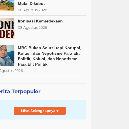
Mulai Dikebut
08 Agustus 2026
Ironisasi Kemerdekaan
08 Agustus 2026
MBG Bukan Solusi tapi Korupsi,
Kolusi, dan Nepotisme Para Elit
Politik, Kolusi, dan Nepotisme
Para Elit Politik
Agustus 2026
rita Terpopuler
Lihat Selengkapnya