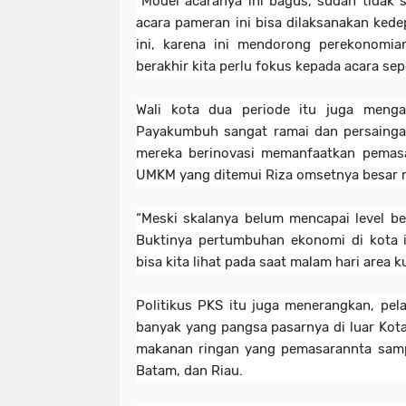
“Model acaranya ini bagus, sudah tidak se
acara pameran ini bisa dilaksanakan ked
ini, karena ini mendorong perekonomia
berakhir kita perlu fokus kepada acara seper
Wali kota dua periode itu juga meng
Payakumbuh sangat ramai dan persaing
mereka berinovasi memanfaatkan pemasa
UMKM yang ditemui Riza omsetnya besar m
“Meski skalanya belum mencapai level be
Buktinya pertumbuhan ekonomi di kota i
bisa kita lihat pada saat malam hari area ku
Politikus PKS itu juga menerangkan, pe
banyak yang pangsa pasarnya di luar Kota
makanan ringan yang pemasarannta samp
Batam, dan Riau.