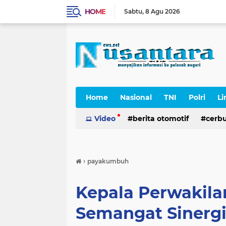
HOME
Sabtu
8 Agu 2026
Home
Nasional
TNI
Polri
Li
Cerpen
Video
berita otomotif
cerb
›
payakumbuh
Kepala Perwakila
Semangat Sinerg