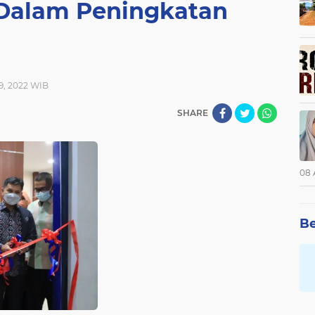
 Dalam Peningkatan
19, 2022 WIB
SHARE
08 
Be