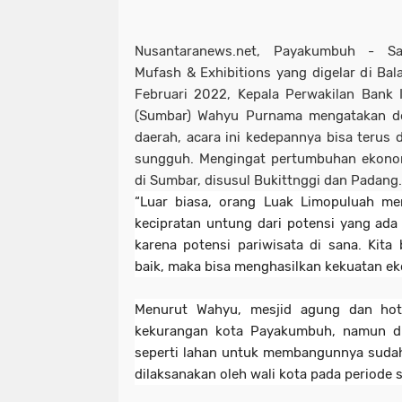
Nusantaranews.net, Payakumbuh - S
Mufash & Exhibitions yang digelar di Bal
Februari 2022, Kepala Perwakilan Bank 
(Sumbar) Wahyu Purnama mengatakan de
daerah, acara ini kedepannya bisa terus
sungguh. Mengingat pertumbuhan ekonom
di Sumbar, disusul Bukittnggi dan Padang.
“Luar biasa, orang Luak Limopuluah mem
kecipratan untung dari potensi yang ada
karena potensi pariwisata di sana. Kita
baik, maka bisa menghasilkan kekuatan ek
Menurut Wahyu, mesjid agung dan hot
kekurangan kota Payakumbuh, namun di
seperti lahan untuk membangunnya sudah 
dilaksanakan oleh wali kota pada periode s