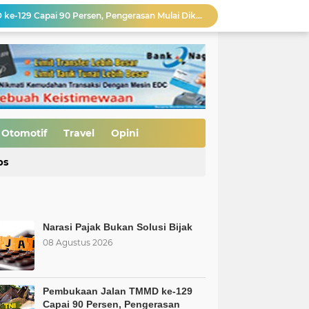
MBG Bukan Solusi tapi Korupsi, Kolusi, dan Nepotisme Para Elit Politik, Kolusi, dan Nepotisme Para Elit Politik
 Saatnya Evaluasi Arah Kebijakan
al Kasus Dinilai Janggal"
Pengerasan Jalan TMMD ke-129 Kodim 0306/50 Kota, Menguatkan Akses Menuju Kemajuan Nagari
Edukasi Keselamatan Berkedara, Ditlantas Polda Sumbar Gelar "Police Goes To Campus" di UNP
Allah: Kedudukan L68TQ dalam Islam
t Islam Harus Berbuat Apa?
Otomotif
Travel
Opini
si Bijak
ps
Pembukaan Jalan TMMD ke-129 Capai 90 Persen, Pengerasan Mulai Dikebut
Narasi Pajak Bukan Solusi Bijak
08 Agustus 2026
Pembukaan Jalan TMMD ke-129
Capai 90 Persen, Pengerasan