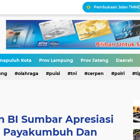
Ironisasi Kemerdekaan
HIV di Kalangan Pelajar,
Erik Abdullah: "Sejak Aw
Antara HAM dan Hukum 
Palestina Terbelah, Uma
mapuluh Kota
Prov Lampung
Prov Jateng
Daerah
Narasi Pajak Bukan Solu
ung
olahraga
puisi
tni
cerpen
polri
ti
n BI Sumbar Apresiasi
i Payakumbuh Dan