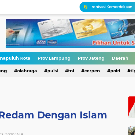
Ironisasi Kemerdekaan
HIV di Kalangan Pelajar,
Erik Abdullah: "Sejak Aw
Upaya Menggenjot Kepa
mapuluh Kota
Prov Lampung
Prov Jateng
Daerah
Narasi Pajak Bukan Solu
ung
olahraga
puisi
tni
cerpen
polri
ti
, Redam Dengan Islam
 13, 2020 WIB