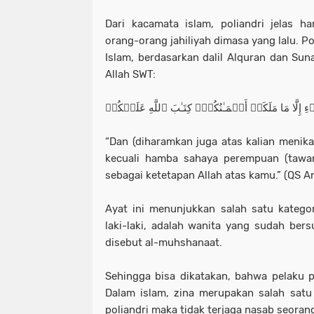
Dari kacamata islam, poliandri jelas 
orang-orang jahiliyah dimasa yang lalu. 
Islam, berdasarkan dalil Alquran dan Suna
Allah SWT:
ِلَّا مَا مَلَكَتۡ أَیۡمَـٰنُكُمۡۖ كِتَـٰبَ ٱللَّهِ عَلَیۡكُمۡ
“Dan (diharamkan juga atas kalian menik
kecuali hamba sahaya perempuan (tawan
sebagai ketetapan Allah atas kamu.” (QS An
Ayat ini menunjukkan salah satu katego
laki-laki, adalah wanita yang sudah bers
disebut al-muhshanaat.
Sehingga bisa dikatakan, bahwa pelaku po
Dalam islam, zina merupakan salah satu d
poliandri maka tidak terjaga nasab seoran