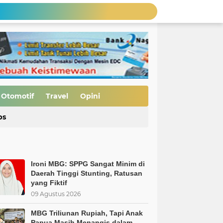
MBG Bukan Solusi tapi Korupsi, Kolusi, dan Nepotisme Para Elit Politik, Kolusi, dan Nepotisme Para Elit Politik
 Saatnya Evaluasi Arah Kebijakan
al Kasus Dinilai Janggal"
tuhan Pajak
MBG Triliunan Rupiah, Tapi Anak Papua Masih Menangis dalam Kelaparan… Ada Apa dengan Prioritas Negeri Ini?
Ironi MBG: SPPG Sangat Minim di Daerah Tinggi Stunting, Ratusan yang Fiktif
Nurfirmanwansyah Dorong Smart Village di 74 Nagari Kabupaten Solok, Siapkan Generasi Digital Menuju Indonesia Emas 2045
Otomotif
Travel
Opini
si Bijak
ps
Pembukaan Jalan TMMD ke-129 Capai 90 Persen, Pengerasan Mulai Dikebut
Ironi MBG: SPPG Sangat Minim di
Daerah Tinggi Stunting, Ratusan
yang Fiktif
09 Agustus 2026
MBG Triliunan Rupiah, Tapi Anak
Papua Masih Menangis dalam