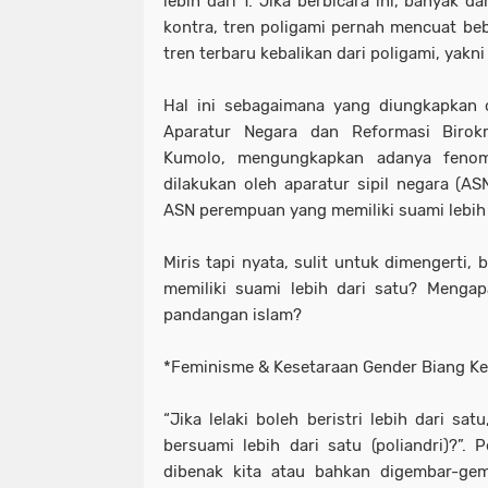
lebih dari 1. Jika berbicara ini, banyak 
kontra, tren poligami pernah mencuat beb
tren terbaru kebalikan dari poligami, yakni 
Hal ini sebagaimana yang diungkapkan
Aparatur Negara dan Reformasi Birokr
Kumolo, mengungkapkan adanya fenom
dilakukan oleh aparatur sipil negara (A
ASN perempuan yang memiliki suami lebih d
Miris tapi nyata, sulit untuk dimengerti,
memiliki suami lebih dari satu? Mengap
pandangan islam?
*Feminisme & Kesetaraan Gender Biang Ke
“Jika lelaki boleh beristri lebih dari sa
bersuami lebih dari satu (poliandri)?”. 
dibenak kita atau bahkan digembar-gem