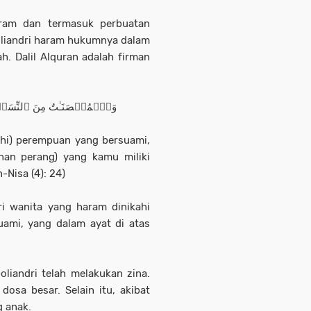
haram dan termasuk perbuatan
Poliandri haram hukumnya dalam
h. Dalil Alquran adalah firman
وَٱلۡمُحۡصَنَـٰتُ مِنَ ٱلنِّسَاۤءِ إ
ahi) perempuan yang bersuami,
an perang) yang kamu miliki
-Nisa (4): 24)
ri wanita yang haram dinikahi
uami, yang dalam ayat di atas
liandri telah melakukan zina.
osa besar. Selain itu, akibat
g anak.