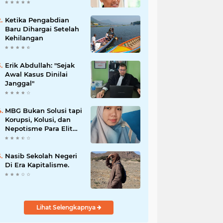
Kota dalam
Penguatan Mitigasi
dan Penanganan
Ketika Pengabdian
Bencana
Baru Dihargai Setelah
Kehilangan
Erik Abdullah: "Sejak
Awal Kasus Dinilai
Janggal"
MBG Bukan Solusi tapi
Korupsi, Kolusi, dan
Nepotisme Para Elit
Politik, Kolusi, dan
Nepotisme Para Elit
Politik
Nasib Sekolah Negeri
Di Era Kapitalisme.
Lihat Selengkapnya