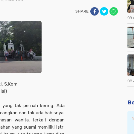
SHARE
09 
08 
ti, S.Kom
ial)
Be
r yang tak pernah kering. Ada
ncangkan dan tak ada habisnya.
hasan wanita, terkait dengan
kahan yang suami memiliki istri