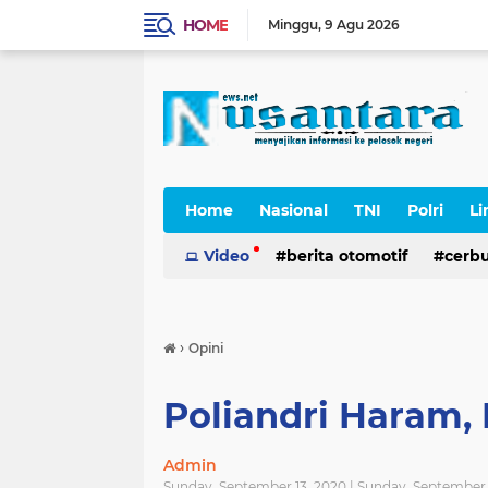
HOME
Minggu
9 Agu 2026
Home
Nasional
TNI
Polri
Li
Cerpen
Video
berita otomotif
cerb
›
Opini
Poliandri Haram
Admin
Sunday, September 13, 2020 | Sunday, September