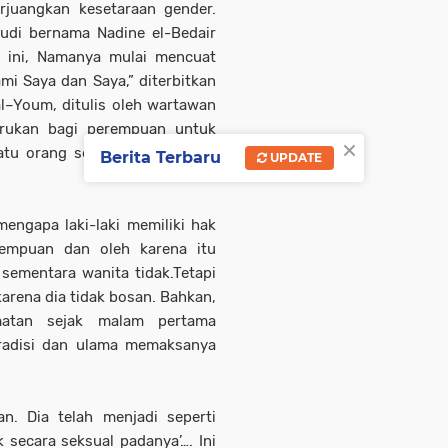
juangkan kesetaraan gender.
audi bernama Nadine el-Bedair
 ini, Namanya mulai mencuat
mi Saya dan Saya,” diterbitkan
l–Youm, ditulis oleh wartawan
erukan bagi perempuan untuk
×
atu orang sebagai bagian dari
Berita Terbaru
UPDATE
mengapa laki-laki memiliki hak
empuan dan oleh karena itu
 sementara wanita tidak.Tetapi
arena dia tidak bosan. Bahkan,
matan sejak malam pertama
tradisi dan ulama memaksanya
an. Dia telah menjadi seperti
k secara seksual padanya’…. Ini