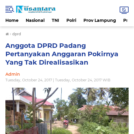
Home
Nasional
TNI
Polri
Prov Lampung
Prov
›
dprd
Anggota DPRD Padang
Pertanyakan Anggaran Pokirnya
Yang Tak Direalisasikan
Admin
Tuesday, October 24, 2017 | Tuesday, October 24, 2017 WIB