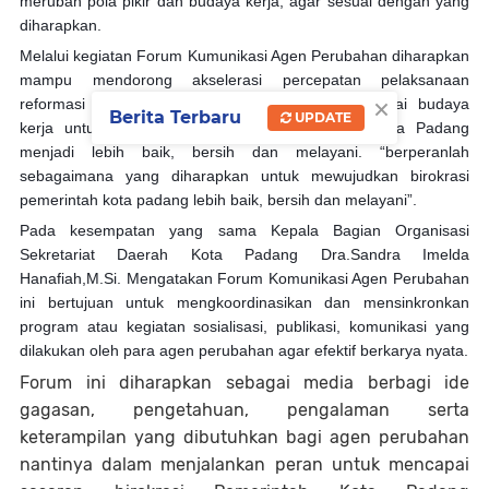
merubah pola pikir dan budaya kerja, agar sesuai dengan yang
diharapkan.
Melalui kegiatan Forum Kumunikasi Agen Perubahan diharapkan
mampu mendorong akselerasi percepatan pelaksanaan
×
reformasi birokrasi, khususnya internalisasi nilai-nilai budaya
Berita Terbaru
UPDATE
kerja untuk mewujudkan birokrasi Pemerintah Kota Padang
menjadi lebih baik, bersih dan melayani. “berperanlah
sebagaimana yang diharapkan untuk mewujudkan birokrasi
pemerintah kota padang lebih baik, bersih dan melayani”.
Pada kesempatan yang sama Kepala Bagian Organisasi
Sekretariat Daerah Kota Padang Dra.Sandra Imelda
Hanafiah,M.Si. Mengatakan Forum Komunikasi Agen Perubahan
ini bertujuan untuk mengkoordinasikan dan mensinkronkan
program atau kegiatan sosialisasi, publikasi, komunikasi yang
dilakukan oleh para agen perubahan agar efektif berkarya nyata.
Forum ini diharapkan sebagai media berbagi ide
gagasan, pengetahuan, pengalaman serta
keterampilan yang dibutuhkan bagi agen perubahan
nantinya dalam menjalankan peran untuk mencapai