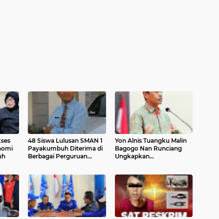
kses
48 Siswa Lulusan SMAN 1
Yon Alnis Tuangku Malin
nomi
Payakumbuh Diterima di
Bagogo Nan Runciang
uh
Berbagai Perguruan
Ungkapkan
Tinggi Negeri, Ini Pesan
Keprihatinannya : Antara
Kepsek Drs. Erwin Satriadi
Ideologi Partai dan
M.Pd
Pragmatisme Politik