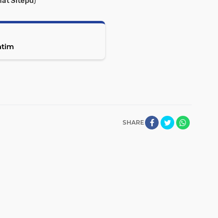
at Sitepu
)
atim
SHARE