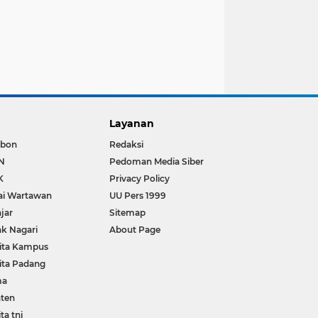
Layanan
bon
Redaksi
N
Pedoman Media Siber
K
Privacy Policy
ai Wartawan
UU Pers 1999
jar
Sitemap
k Nagari
About Page
ita Kampus
ita Padang
ma
ten
ta tni