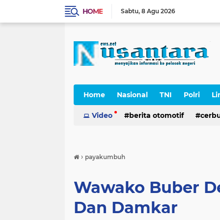
HOME
Sabtu
8 Agu 2026
Home
Nasional
TNI
Polri
Li
Cerpen
Video
berita otomotif
cerb
›
payakumbuh
Wawako Buber D
Dan Damkar