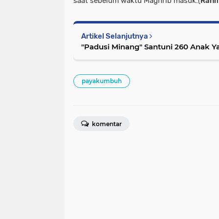
saat sebelum waktu Maghrib masuk.(
Rahm
Artikel Selanjutnya
"Padusi Minang" Santuni 260 Anak Y
payakumbuh
komentar