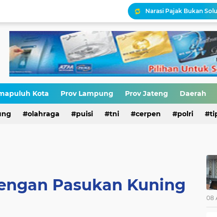
Narasi Pajak Bukan Solu
Ironisasi Kemerdekaan
HIV di Kalangan Pelajar,
Erik Abdullah: "Sejak Aw
mapuluh Kota
Prov Lampung
Prov Jateng
Daerah
Antara HAM dan Hukum 
ung
olahraga
puisi
tni
cerpen
polri
ti
engan Pasukan Kuning
08 