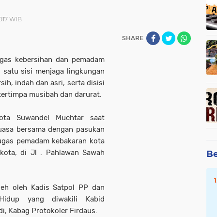
2017 WIB
SHARE
ugas kebersihan dan pemadam
 satu sisi menjaga lingkungan
ih, indah dan asri, serta disisi
ertimpa musibah dan darurat.
kota Suwandel Muchtar saat
uasa bersama dengan pasukan
tugas pemadam kebakaran kota
kota, di Jl . Pahlawan Sawah
Be
leh oleh Kadis Satpol PP dan
Hidup yang diwakili Kabid
i, Kabag Protokoler Firdaus.