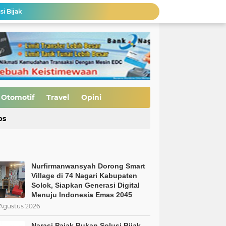
si Bijak
Pembukaan Jalan TMMD ke-129 Capai 90 Persen, Pengerasan Mulai Dikebut
MBG Bukan Solusi tapi Korupsi, Kolusi, dan Nepotisme Para Elit Politik, Kolusi, dan Nepotisme Para Elit Politik
 Saatnya Evaluasi Arah Kebijakan
al Kasus Dinilai Janggal"
Pengerasan Jalan TMMD ke-129 Kodim 0306/50 Kota, Menguatkan Akses Menuju Kemajuan Nagari
Edukasi Keselamatan Berkedara, Ditlantas Polda Sumbar Gelar "Police Goes To Campus" di UNP
Otomotif
Travel
Opini
Allah: Kedudukan L68TQ dalam Islam
ps
Nurfirmanwansyah Dorong Smart Village di 74 Nagari Kabupaten Solok, Siapkan Generasi Digital Menuju Indonesia Emas 2045
Nurfirmanwansyah Dorong Smart
Village di 74 Nagari Kabupaten
Solok, Siapkan Generasi Digital
Menuju Indonesia Emas 2045
Agustus 2026
Narasi Pajak Bukan Solusi Bijak