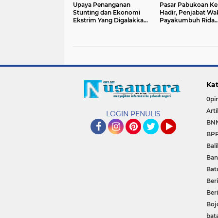
Upaya Penanganan
Pasar Pabukoan Ke
Stunting dan Ekonomi
Hadir, Penjabat Wa
Ekstrim Yang Digalakkan
Payakumbuh Rida
Pj. Wali Kota
Ananda Diapresiasi
Payakumbuh Terus
Warganya
Dapatkan Dukungan Dari
Berbagai Pihak
Kat
0pin
Arti
LOGIN PENULIS
BN
BP
Facebook
Instagram
Pinterest
Twitter
YouTube
Bal
Ban
Bat
Beri
Ber
Boj
bat