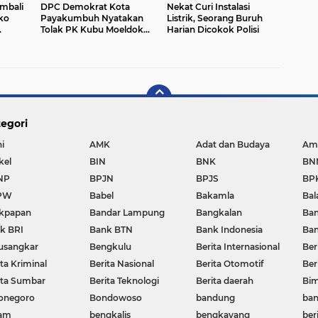
mbali
DPC Demokrat Kota
Nekat Curi Instalasi
ko
Payakumbuh Nyatakan
Listrik, Seorang Buruh
Tolak PK Kubu Moeldoko :
Harian Dicokok Polisi
Seperti Sudah Hilang
Kewarasannya
egori
i
AMK
Adat dan Budaya
Am
kel
BIN
BNK
BN
NP
BPJN
BPJS
BP
PW
Babel
Bakamla
Bal
ikpapan
Bandar Lampung
Bangkalan
Ban
k BRI
Bank BTN
Bank Indonesia
Ban
usangkar
Bengkulu
Berita Internasional
Ber
ta Kriminal
Berita Nasional
Berita Otomotif
Ber
ita Sumbar
Berita Teknologi
Berita daerah
Bi
onegoro
Bondowoso
bandung
ban
am
bengkalis
bengkayang
beri