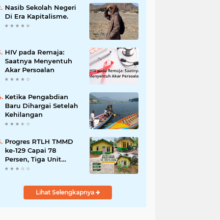
dan Penanganan
Nasib Sekolah Negeri
Bencana
Di Era Kapitalisme.
HIV pada Remaja:
Saatnya Menyentuh
Akar Persoalan
Ketika Pengabdian
Baru Dihargai Setelah
Kehilangan
Progres RTLH TMMD
ke-129 Capai 78
Persen, Tiga Unit
Rumah Bantuan Mulai
Rampung
Lihat Selengkapnya