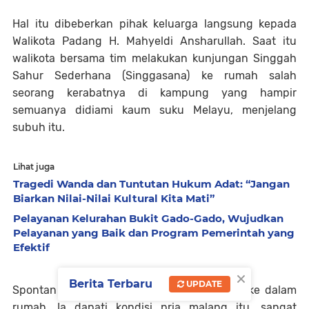
Hal itu dibeberkan pihak keluarga langsung kepada
Walikota Padang H. Mahyeldi Ansharullah. Saat itu
walikota bersama tim melakukan kunjungan Singgah
Sahur Sederhana (Singgasana) ke rumah salah
seorang kerabatnya di kampung yang hampir
semuanya didiami kaum suku Melayu, menjelang
subuh itu.
Lihat juga
Tragedi Wanda dan Tuntutan Hukum Adat: “Jangan
Biarkan Nilai-Nilai Kultural Kita Mati”
Pelayanan Kelurahan Bukit Gado-Gado, Wujudkan
Pelayanan yang Baik dan Program Pemerintah yang
Efektif
×
Berita Terbaru
UPDATE
Spontan Walikota Mahyeldi menjenguk Eka ke dalam
rumah. Ia dapati kondisi pria malang itu, sangat