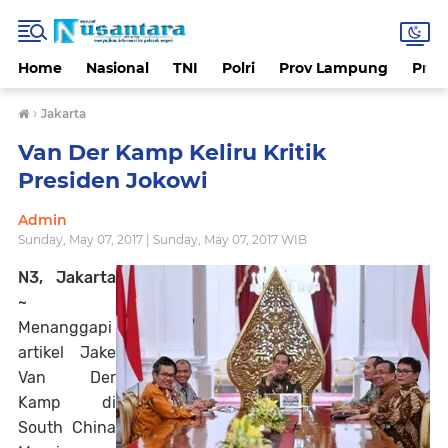
Home
Nasional
TNI
Polri
Prov Lampung
Prov
›
Jakarta
Van Der Kamp Keliru Kritik
Presiden Jokowi
Admin
Sunday, May 07, 2017 | Sunday, May 07, 2017 WIB
N3, Jakarta
~
Menanggapi
artikel Jake
Van Der
Kamp di
South China