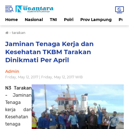
Home
Nasional
TNI
Polri
Prov Lampung
Prov
›
tarakan
Jaminan Tenaga Kerja dan
Kesehatan TKBM Tarakan
Dinikmati Per April
Admin
Friday, May 12, 2017 | Friday, May 12, 2017 WIB
N3 Tarakan
-
Jaminan
Tenaga
kerja dan
Kesehatan
tenaga