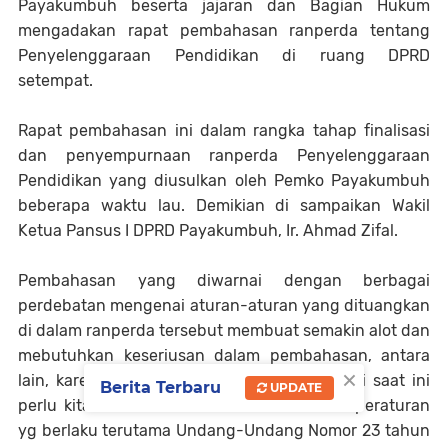
Payakumbuh beserta jajaran dan Bagian Hukum
mengadakan rapat pembahasan ranperda tentang
Penyelenggaraan Pendidikan di ruang DPRD
setempat.
Rapat pembahasan ini dalam rangka tahap finalisasi
dan penyempurnaan ranperda Penyelenggaraan
Pendidikan yang diusulkan oleh Pemko Payakumbuh
beberapa waktu lau. Demikian di sampaikan Wakil
Ketua Pansus I DPRD Payakumbuh, Ir. Ahmad Zifal.
Pembahasan yang diwarnai dengan berbagai
perdebatan mengenai aturan-aturan yang dituangkan
di dalam ranperda tersebut membuat semakin alot dan
mebutuhkan keseriusan dalam pembahasan, antara
×
lain, karena ada beberapa draf yg kita pakai saat ini
Berita Terbaru
UPDATE
perlu kita tambahkan atau merevisi sesuai peraturan
yg berlaku terutama Undang-Undang Nomor 23 tahun