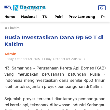
Home
Nasional
TNI
Polri
Prov Lampung
Prov
›
kaltim
Rusia Investasikan Dana Rp 50 T di
Kaltim
Admin
Friday, October 09, 2015 | Friday, October 09, 2015 WIB
N3, Samarinda ~
Perusahaan Kereta Api Borneo (KAB)
yang merupakan perusahaan patungan Rusia -
Indonesia menginvestasikan dana senilai Rp50 triliun
lebih untuk sejumlah proyek pembangunan di Kaltim.
Sejumlah proyek tersebut diantaranya pembangunan
rel kereta api, teknopark di kawasan industri Kariangau