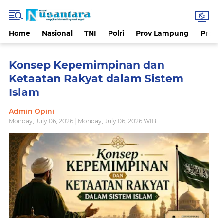
Home
Nasional
TNI
Polri
Prov Lampung
Prov
Konsep Kepemimpinan dan
Ketaatan Rakyat dalam Sistem
Islam
Admin Opini
Monday, July 06, 2026 | Monday, July 06, 2026 WIB