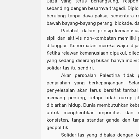
Gaza yang terus berlangsung, respo
sebanding dengan besarnya tragedi. Diplo
berulang tanpa daya paksa, sementara ra
bawah bayang-bayang perang, blokade, da
Padahal, dalam prinsip kemanusi
sipil dan aktivis non-kombatan memiliki 
dilanggar. Kehormatan mereka wajib dija
Ketika relawan kemanusiaan dipukul, dilec
yang sedang diserang bukan hanya indivi
solidaritas itu sendiri.
Akar persoalan Palestina tidak p
penjajahan yang berkepanjangan. Sela
penyelesaian akan terus bersifat tamba
memang penting, tetapi tidak cukup ji
dibiarkan hidup. Dunia membutuhkan keber
untuk menghentikan impunitas dan m
konsisten, tanpa standar ganda dan ta
geopolitik.
Solidaritas yang dibalas dengan 