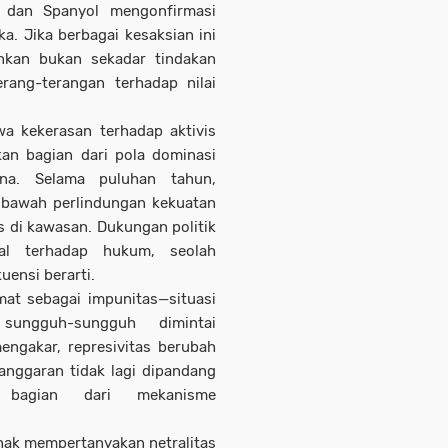
 dan Spanyol mengonfirmasi
a. Jika berbagai kesaksian ini
nkan bukan sekadar tindakan
erang-terangan terhadap nilai
wa kekerasan terhadap aktivis
kan bagian dari pola dominasi
na. Selama puluhan tahun,
 bawah perlindungan kekuatan
s di kawasan. Dukungan politik
bal terhadap hukum, seolah
uensi berarti.
mat sebagai impunitas—situasi
sungguh-sungguh dimintai
engakar, represivitas berubah
anggaran tidak lagi dipandang
n bagian dari mekanisme
hak mempertanyakan netralitas