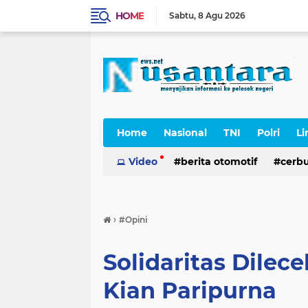
HOME
Sabtu
8 Agu 2026
Home
Nasional
TNI
Polri
Li
Cerpen
Video
berita otomotif
cerb
›
#Opini
Solidaritas Dilec
Kian Paripurna