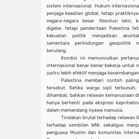
sistem internasional. Hukum internasiona
penjaga keadilan global, tetapi praktikny
negara-negara besar. Resolusi lahir, 
digelar, tetapi penderitaan Palestina t
kekuatan politik menjadikan akuntab
sementara perlindungan geopolitik 
berulang.
Kondisi ini memunculkan pertan
internasional benar-benar bekerja untuk m
justru lebih efektif menjaga keseimbangan
Palestina memberi contoh paling
tersebut. Ketika warga sipil terbunuh
dihambat, bahkan relawan kemanusiaan dip
hanya berhenti pada ekspresi keprihati
dalam memandang nyawa manusia.
Tindakan brutal terhadap relawan G
terhadap sembilan WNI, sekaligus menj
penguasa Muslim dan komunitas internas