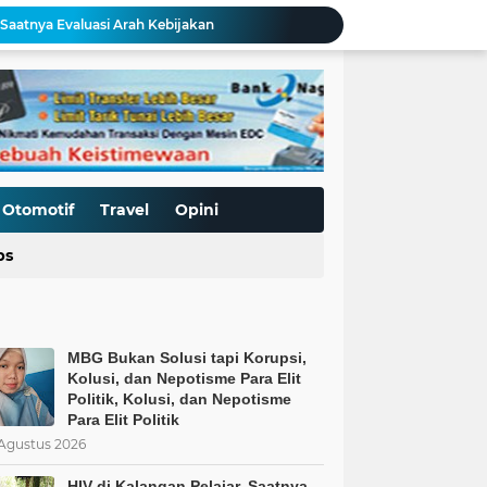
 Saatnya Evaluasi Arah Kebijakan
al Kasus Dinilai Janggal"
Pengerasan Jalan TMMD ke-129 Kodim 0306/50 Kota, Menguatkan Akses Menuju Kemajuan Nagari
Edukasi Keselamatan Berkedara, Ditlantas Polda Sumbar Gelar "Police Goes To Campus" di UNP
Allah: Kedudukan L68TQ dalam Islam
t Islam Harus Berbuat Apa?
Pemaksaan Pajak?
ret Penjajahan Abadi
Otomotif
Travel
Opini
BoP dan New Gaza adalah Tipuan: Palestina Hanya Merdeka dengan Sistem Islam
ps
MBG Bukan Solusi tapi Korupsi, Kolusi, dan Nepotisme Para Elit Politik, Kolusi, dan Nepotisme Para Elit Politik
MBG Bukan Solusi tapi Korupsi,
Kolusi, dan Nepotisme Para Elit
Politik, Kolusi, dan Nepotisme
Para Elit Politik
Agustus 2026
HIV di Kalangan Pelajar, Saatnya