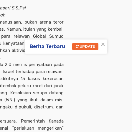
sari S S.Psi
mah
manusiaan, bukan arena teror
s. Namun, itulah yang kembali
p para relawan Global Sumud
×
u kenyataan pahit: ketika Gaza
Berita Terbaru
UPDATE
bahkan aktivis kemanusiaan pun
.
la 2.0 merilis pernyataan pada
 Israel terhadap para relawan.
dikitnya 15 kasus kekerasan
tembak peluru karet dari jarak
ang. Kesaksian serupa datang
ia (WNI) yang ikut dalam misi
ngaku dipukuli, disetrum, dan
rsuara. Pemerintah Kanada
nai “perlakuan mengerikan”