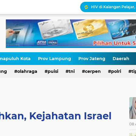
HIV di Kalangan Pelajar,
Erik Abdullah: "Sejak Aw
Antara HAM dan Hukum 
Palestina Terbelah, Uma
Kepatuhan Pajak atau 
Gaza Disekat Israel: Pot
mapuluh Kota
Prov Lampung
Prov Jateng
Daerah
ung
olahraga
puisi
tni
cerpen
polri
ti
ehkan, Kejahatan Israel
08 