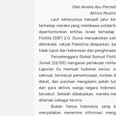
Oleh Amelia Ayu Permata
Aktivis Musli
Laut seharusnya menjadi jalur ke
terhadap mereka yang membawa solidarita
dipertontonkan entitas Israel terhada
Flotilla (GSF) 2.0. Dunia menyaksikan sat
diblokade, rakyat Palestina dilaparkan, 
tidak luput dari kekerasan dan penghinaan
Penyelenggara Global Sumud Flotil
Jumat (22/05) mengenai perlakuan militer
Laporan itu memuat tuduhan serius: se
seksual, termasuk pemerkosaan, korban di
dekat, dan puluhan mengalami patah tul
dari para aktivis warga negara Indones
tersebut. Setelah dibebaskan, mereka me
diteriaki sebagai teroris.
Bukan hanya Indonesia yang be
menyatakan menerima informasi menge