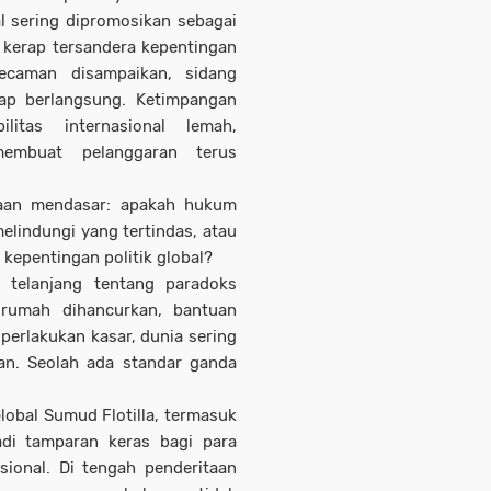
l sering dipromosikan sebagai
a kerap tersandera kepentingan
kecaman disampaikan, sidang
etap berlangsung. Ketimpangan
ilitas internasional lemah,
membuat pelanggaran terus
yaan mendasar: apakah hukum
elindungi yang tertindas, atau
 kepentingan politik global?
 telanjang tentang paradoks
, rumah dihancurkan, bantuan
erlakukan kasar, dunia sering
nan. Seolah ada standar ganda
lobal Sumud Flotilla, termasuk
adi tamparan keras bagi para
ional. Di tengah penderitaan