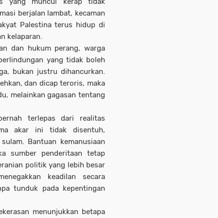
ns yang muncul kerap tidak
masi berjalan lambat, kecaman
kyat Palestina terus hidup di
n kelaparan.
aan dan hukum perang, warga
perlindungan yang tidak boleh
ga, bukan justru dihancurkan.
ehkan, dan dicap teroris, maka
du, melainkan gagasan tentang
ernah terlepas dari realitas
ma akar ini tidak disentuh,
l sulam. Bantuan kemanusiaan
ka sumber penderitaan tetap
anian politik yang lebih besar
enegakkan keadilan secara
npa tunduk pada kepentingan
kekerasan menunjukkan betapa