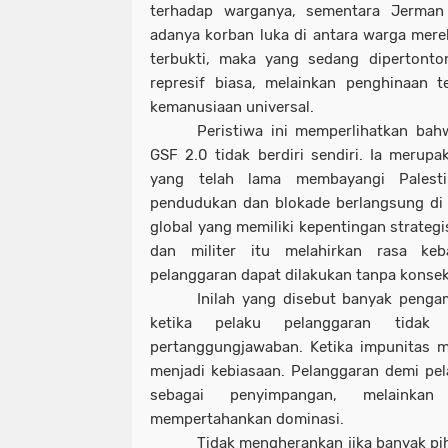
terhadap warganya, sementara Jerman
adanya korban luka di antara warga merek
terbukti, maka yang sedang dipertonto
represif biasa, melainkan penghinaan t
kemanusiaan universal.
Peristiwa ini memperlihatkan bah
GSF 2.0 tidak berdiri sendiri. Ia merupa
yang telah lama membayangi Palesti
pendudukan dan blokade berlangsung di
global yang memiliki kepentingan strategi
dan militer itu melahirkan rasa ke
pelanggaran dapat dilakukan tanpa konsek
Inilah yang disebut banyak penga
ketika pelaku pelanggaran tidak 
pertanggungjawaban. Ketika impunitas m
menjadi kebiasaan. Pelanggaran demi pel
sebagai penyimpangan, melainka
mempertahankan dominasi.
Tidak mengherankan jika banyak pi