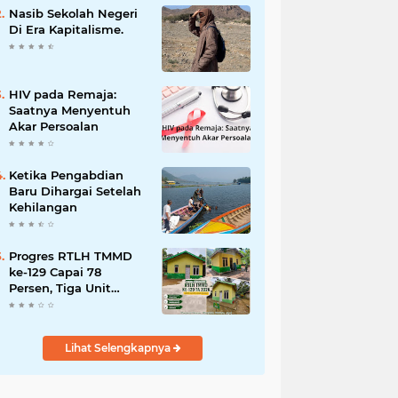
dan Penanganan
Nasib Sekolah Negeri
Bencana
Di Era Kapitalisme.
HIV pada Remaja:
Saatnya Menyentuh
Akar Persoalan
Ketika Pengabdian
Baru Dihargai Setelah
Kehilangan
Progres RTLH TMMD
ke-129 Capai 78
Persen, Tiga Unit
Rumah Bantuan Mulai
Rampung
Lihat Selengkapnya