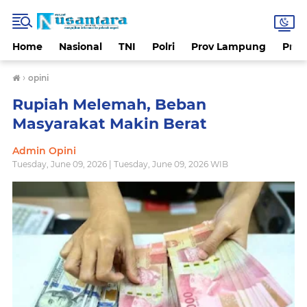
Home
Nasional
TNI
Polri
Prov Lampung
Prov
›
opini
Rupiah Melemah, Beban
Masyarakat Makin Berat
Admin Opini
Tuesday, June 09, 2026 | Tuesday, June 09, 2026 WIB