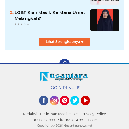
LGBT Kian Masif, Ke Mana Umat
Melangkah?
Lihat Selengkapnya
LOGIN PENULIS
Facebook
Instagram
Pinterest
Twitter
YouTube
Redaksi
Pedoman Media Siber
Privacy Policy
UU Pers 1999
Sitemap
About Page
Copyright ©
2026 Nusantaranews.net