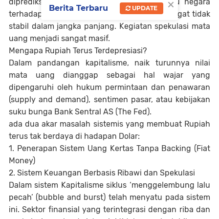
×
diprediksi. Kestabilan nilai mata uang suatu negara
Berita Terbaru
UPDATE
terhadap mata uang negara lain menjadi sangat tidak
stabil dalam jangka panjang. Kegiatan spekulasi mata
uang menjadi sangat masif.
Mengapa Rupiah Terus Terdepresiasi?
Dalam pandangan kapitalisme, naik turunnya nilai
mata uang dianggap sebagai hal wajar yang
dipengaruhi oleh hukum permintaan dan penawaran
(supply and demand), sentimen pasar, atau kebijakan
suku bunga Bank Sentral AS (The Fed).
ada dua akar masalah sistemis yang membuat Rupiah
terus tak berdaya di hadapan Dolar:
1. Penerapan Sistem Uang Kertas Tanpa Backing (Fiat
Money)
2. Sistem Keuangan Berbasis Ribawi dan Spekulasi
Dalam sistem Kapitalisme siklus ‘menggelembung lalu
pecah’ (bubble and burst) telah menyatu pada sistem
ini. Sektor finansial yang terintegrasi dengan riba dan