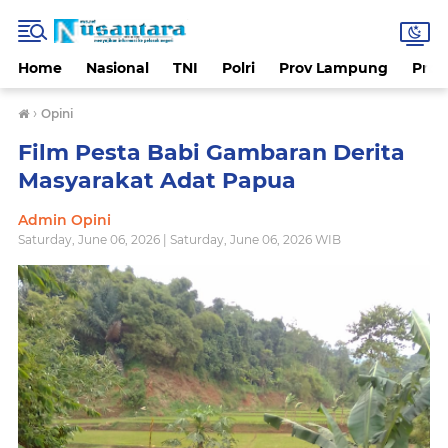
Home
Nasional
TNI
Polri
Prov Lampung
Prov
›
Opini
Film Pesta Babi Gambaran Derita
Masyarakat Adat Papua
Admin Opini
Saturday, June 06, 2026 | Saturday, June 06, 2026 WIB