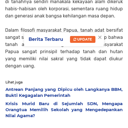
di tanahnya sendiri manakala kekayaan alam dikeruk
habis-habisan oleh korporasi, sementara ruang hidup
dan generasi anak bangsa kehilangan masa depan.
Dalam filosofi masyarakat Papua, tanah adat bersifat
×
sangat sakral. Masyarakat Papua menganggap bahwa
Berita Terbaru
UPDATE
tanah adalah ibu. Dengan demikian, masyarakat
Papua sangat prinsipil terhadap tanah dan hutan
yang memiliki nilai sakral yang tidak dapat diukur
dengan uang.
Lihat juga
Antrean Panjang yang Dipicu oleh Langkanya BBM,
Bukti Kegagalan Pemerintah
Krisis Murid Baru di Sejumlah SDN, Mengapa
Orangtua Memilih Sekolah yang Mengedepankan
Nilai Agama?