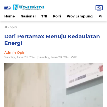
Home
Nasional
TNI
Polri
Prov Lampung
Prov
›
opini
Dari Pertamax Menuju Kedaulatan
Energi
Admin Opini
Sunday, June 28, 2026 | Sunday, June 28, 2026 WIB