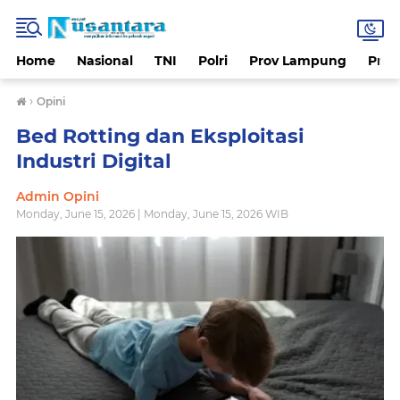
Home
Nasional
TNI
Polri
Prov Lampung
Prov
›
Opini
Bed Rotting dan Eksploitasi
Industri Digital
Admin Opini
Monday, June 15, 2026 | Monday, June 15, 2026 WIB