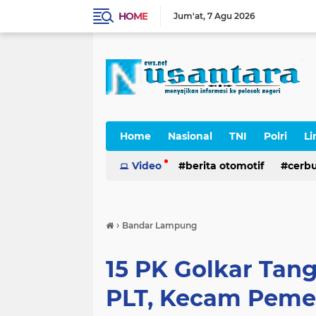
HOME
Jum'at
7 Agu 2026
Home
Nasional
TNI
Polri
Li
Cerpen
Video
berita otomotif
cerb
›
Bandar Lampung
15 PK Golkar Tan
PLT, Kecam Peme