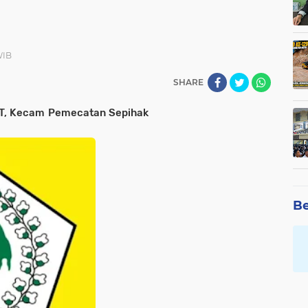
WIB
SHARE
LT, Kecam Pemecatan Sepihak
Be