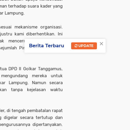
man terhadap suara kader yang
kar Lampung.
esuai mekanisme organisasi.
ustru kami diberhentikan. Ini
×
dak mencerminkan semangat
Berita Terbaru
UPDATE
r sejumlah Pimpinan Kecamatan
tua DPD II Golkar Tanggamus,
 mengundang mereka untuk
lkar Lampung. Namun secara
kan tanpa kejelasan waktu
er, di tengah pembatalan rapat
g digelar secara tertutup dan
pengurusannya dipertanyakan.