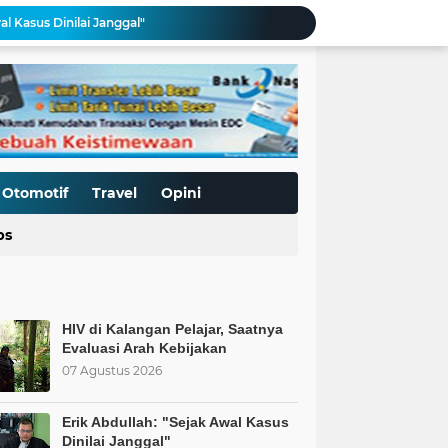
al Kasus Dinilai Janggal"
Pengerasan Jalan TMMD ke-129 Kodim 0306/50 Kota, Menguatkan Akses Menuju Kemajuan Nagari
Edukasi Keselamatan Berkedara, Ditlantas Polda Sumbar Gelar "Police Goes To Campus" di UNP
Allah: Kedudukan L68TQ dalam Islam
t Islam Harus Berbuat Apa?
Pemaksaan Pajak?
ret Penjajahan Abadi
BoP dan New Gaza adalah Tipuan: Palestina Hanya Merdeka dengan Sistem Islam
Otomotif
Travel
Opini
Kurnia Nugraha Raih Penghargaan Indonesia Public Relations Top Leader 2026
ps
 Saatnya Evaluasi Arah Kebijakan
HIV di Kalangan Pelajar, Saatnya
Evaluasi Arah Kebijakan
07 Agustus 2026
Erik Abdullah: "Sejak Awal Kasus
Dinilai Janggal"