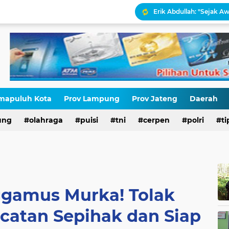
Erik Abdullah: "Sejak Aw
Antara HAM dan Hukum 
Palestina Terbelah, Uma
Kepatuhan Pajak atau 
Gaza Disekat Israel: Pot
mapuluh Kota
Prov Lampung
Prov Jateng
Daerah
ung
olahraga
puisi
tni
cerpen
polri
ti
HIV di Kalangan Pelajar,
ggamus Murka! Tolak
catan Sepihak dan Siap