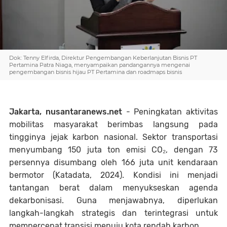
Dok: Tenny Elfirda, Direktur Pengembangan Keberlanjutan Bisnis PT
Pertamina Patra Niaga, menyampaikan pandangannya mengenai
pengembangan bisnis hijau PT Pertamina dan roadmaps bisnis
Jakarta, nusantaranews.net
- Peningkatan aktivitas
mobilitas masyarakat berimbas langsung pada
tingginya jejak karbon nasional. Sektor transportasi
menyumbang 150 juta ton emisi CO₂, dengan 73
persennya disumbang oleh 166 juta unit kendaraan
bermotor (Katadata, 2024). Kondisi ini menjadi
tantangan berat dalam menyukseskan agenda
dekarbonisasi. Guna menjawabnya, diperlukan
langkah-langkah strategis dan terintegrasi untuk
mempercepat transisi menuju kota rendah karbon.