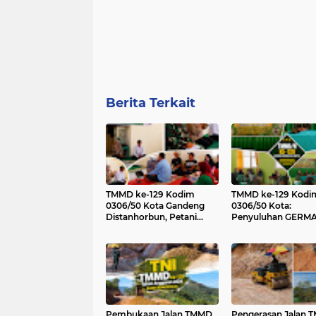
Berita Terkait
TMMD ke-129 Kodim
TMMD ke-129 Kodi
0306/50 Kota Gandeng
0306/50 Kota:
Distanhorbun, Petani
Penyuluhan GERMA
Sarilamak Dibekali
SDN 08 Jorong Bul
Teknologi dan Perawatan
Kasok Tingkatkan
Kakao Modern
Kesadaran Hidup S
Pembukaan Jalan TMMD
Pengerasan Jalan 