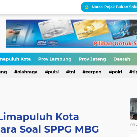
Narasi Pajak Bukan Solu
Ironisasi Kemerdekaan
HIV di Kalangan Pelajar,
Erik Abdullah: "Sejak Aw
mapuluh Kota
Prov Lampung
Prov Jateng
Daerah
Antara HAM dan Hukum 
ung
olahraga
puisi
tni
cerpen
polri
ti
Limapuluh Kota
08 
uara Soal SPPG MBG