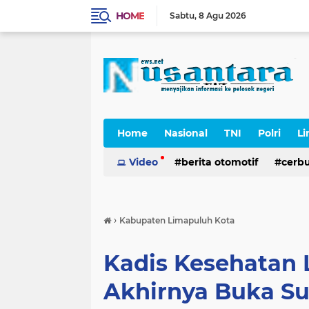
HOME
Sabtu
8 Agu 2026
Home
Nasional
TNI
Polri
Li
Cerpen
Video
berita otomotif
cerb
›
Kabupaten Limapuluh Kota
Kadis Kesehatan 
Akhirnya Buka S