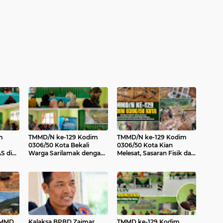
m
TMMD/N ke-129 Kodim
TMMD/N ke-129 Kodim
0306/50 Kota Bekali
0306/50 Kota Kian
S di
Warga Sarilamak dengan
Melesat, Sasaran Fisik dan
uh
Penyuluhan Hukum dan
Tambahan Tunjukkan
Sosialisasi Rekrutmen
Hasil Nyata
ehat
Prajurit TNI
TMMD
Kalaksa BPBD Zaimar
TMMD ke-129 Kodim