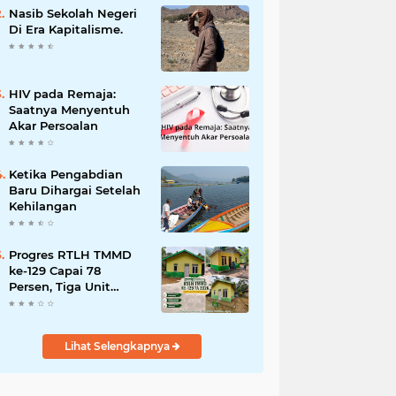
dan Penanganan
Nasib Sekolah Negeri
Bencana
Di Era Kapitalisme.
HIV pada Remaja:
Saatnya Menyentuh
Akar Persoalan
Ketika Pengabdian
Baru Dihargai Setelah
Kehilangan
Progres RTLH TMMD
ke-129 Capai 78
Persen, Tiga Unit
Rumah Bantuan Mulai
Rampung
Lihat Selengkapnya