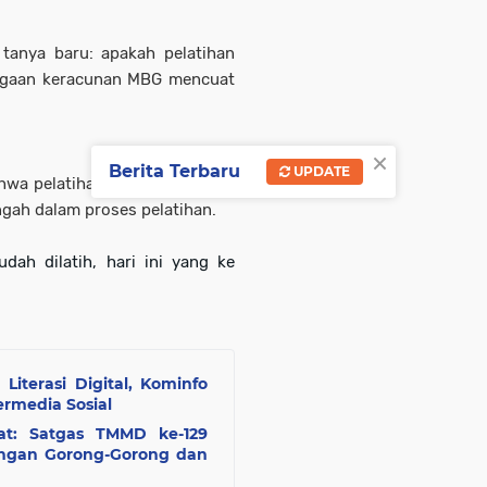
anya baru: apakah pelatihan
dugaan keracunan MBG mencuat
×
Berita Terbaru
UPDATE
ahwa pelatihan sudah dilakukan
ngah dalam proses pelatihan.
ah dilatih, hari ini yang ke
iterasi Digital, Kominfo
ermedia Sosial
t: Satgas TMMD ke-129
ngan Gorong-Gorong dan