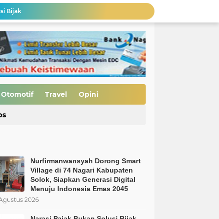
si Bijak
Pembukaan Jalan TMMD ke-129 Capai 90 Persen, Pengerasan Mulai Dikebut
MBG Bukan Solusi tapi Korupsi, Kolusi, dan Nepotisme Para Elit Politik, Kolusi, dan Nepotisme Para Elit Politik
 Saatnya Evaluasi Arah Kebijakan
al Kasus Dinilai Janggal"
Pengerasan Jalan TMMD ke-129 Kodim 0306/50 Kota, Menguatkan Akses Menuju Kemajuan Nagari
Edukasi Keselamatan Berkedara, Ditlantas Polda Sumbar Gelar "Police Goes To Campus" di UNP
Otomotif
Travel
Opini
Allah: Kedudukan L68TQ dalam Islam
ps
Nurfirmanwansyah Dorong Smart Village di 74 Nagari Kabupaten Solok, Siapkan Generasi Digital Menuju Indonesia Emas 2045
Nurfirmanwansyah Dorong Smart
Village di 74 Nagari Kabupaten
Solok, Siapkan Generasi Digital
Menuju Indonesia Emas 2045
Agustus 2026
Narasi Pajak Bukan Solusi Bijak