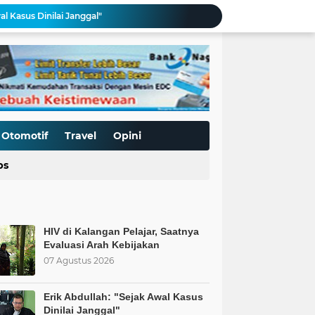
al Kasus Dinilai Janggal"
Pengerasan Jalan TMMD ke-129 Kodim 0306/50 Kota, Menguatkan Akses Menuju Kemajuan Nagari
Edukasi Keselamatan Berkedara, Ditlantas Polda Sumbar Gelar "Police Goes To Campus" di UNP
Allah: Kedudukan L68TQ dalam Islam
t Islam Harus Berbuat Apa?
Pemaksaan Pajak?
ret Penjajahan Abadi
BoP dan New Gaza adalah Tipuan: Palestina Hanya Merdeka dengan Sistem Islam
Otomotif
Travel
Opini
Kurnia Nugraha Raih Penghargaan Indonesia Public Relations Top Leader 2026
ps
 Saatnya Evaluasi Arah Kebijakan
HIV di Kalangan Pelajar, Saatnya
Evaluasi Arah Kebijakan
07 Agustus 2026
Erik Abdullah: "Sejak Awal Kasus
Dinilai Janggal"