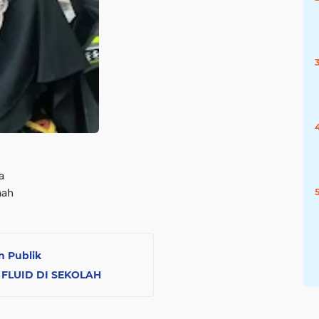
a
mah
n Publik
 FLUID DI SEKOLAH