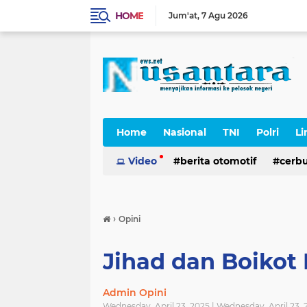
HOME
Jum'at
7 Agu 2026
Home
Nasional
TNI
Polri
Li
Cerpen
Video
berita otomotif
cerb
›
Opini
Jihad dan Boikot 
Admin Opini
Wednesday, April 23, 2025 | Wednesday, April 23,