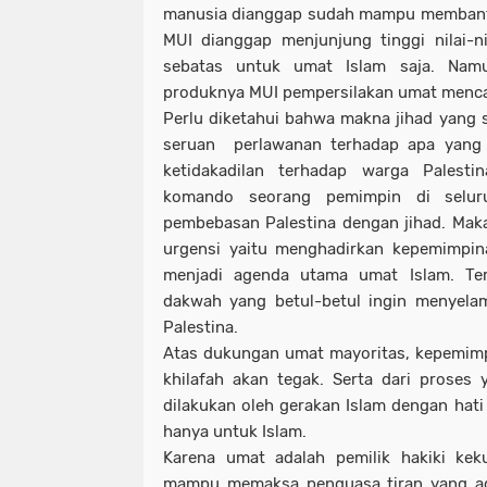
manusia dianggap sudah mampu membantu 
MUI dianggap menjunjung tinggi nilai-n
sebatas untuk umat Islam saja. Namu
produknya MUI pempersilakan umat mencar
Perlu diketahui bahwa makna jihad yang 
seruan perlawanan terhadap apa yang 
ketidakadilan terhadap warga Palesti
komando seorang pemimpin di seluru
pembebasan Palestina dengan jihad. Mak
urgensi yaitu menghadirkan kepemimpina
menjadi agenda utama umat Islam. Ter
dakwah yang betul-betul ingin menyela
Palestina.
Atas dukungan umat mayoritas, kepemimp
khilafah akan tegak. Serta dari prose
dilakukan oleh gerakan Islam dengan hati
hanya untuk Islam.
Karena umat adalah pemilik hakiki kek
mampu memaksa penguasa tiran yang a