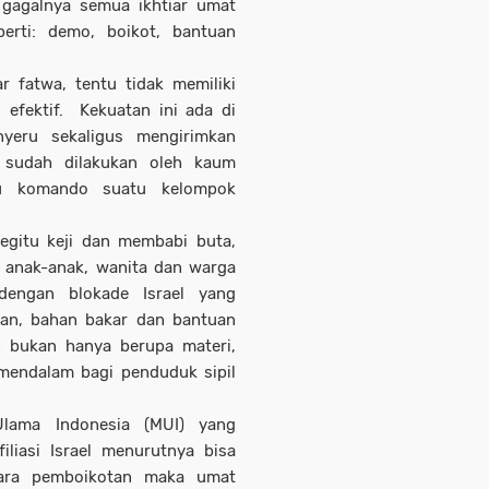
 gagalnya semua ikhtiar umat
erti: demo, boikot, bantuan
 fatwa, tentu tidak memiliki
 efektif. Kekuatan ini ada di
yeru sekaligus mengirimkan
f sudah dilakukan oleh kaum
tu komando suatu kelompok
begitu keji dan membabi buta,
 anak-anak, wanita dan warga
 dengan blokade Israel yang
an, bahan bakar dan bantuan
n bukan hanya berupa materi,
mendalam bagi penduduk sipil
Ulama Indonesia (MUI) yang
iliasi Israel menurutnya bisa
cara pemboikotan maka umat