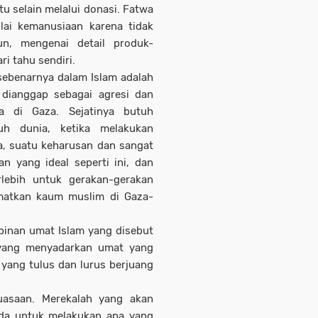
selain melalui donasi. Fatwa
ilai kemanusiaan karena tidak
n, mengenai detail produk-
i tahu sendiri.
sebenarnya dalam Islam adalah
dianggap sebagai agresi dan
na di Gaza. Sejatinya butuh
h dunia, ketika melakukan
a, suatu keharusan dan sangat
n yang ideal seperti ini, dan
lebih untuk gerakan-gerakan
matkan kaum muslim di Gaza-
inan umat Islam yang disebut
s yang menyadarkan umat yang
 yang tulus dan lurus berjuang
uasaan. Merekalah yang akan
da untuk melakukan apa yang