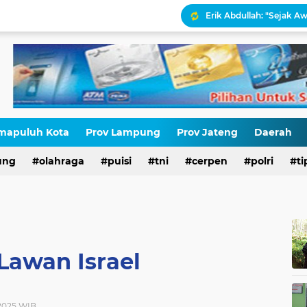
Erik Abdullah: "Sejak Aw
Antara HAM dan Hukum 
Palestina Terbelah, Uma
Kepatuhan Pajak atau 
Gaza Disekat Israel: Pot
mapuluh Kota
Prov Lampung
Prov Jateng
Daerah
ung
olahraga
puisi
tni
cerpen
polri
ti
HIV di Kalangan Pelajar,
Lawan Israel
 2025 WIB