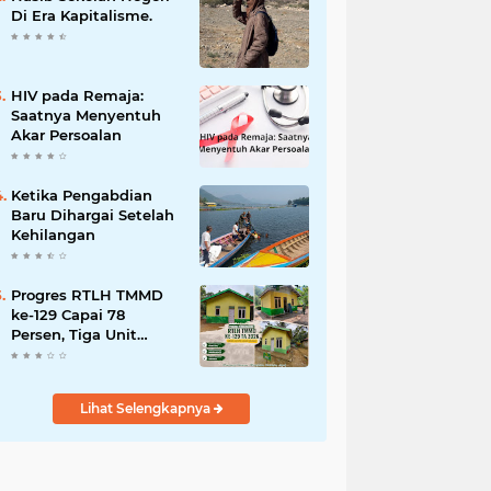
Bencana
Di Era Kapitalisme.
HIV pada Remaja:
Saatnya Menyentuh
Akar Persoalan
Ketika Pengabdian
Baru Dihargai Setelah
Kehilangan
Progres RTLH TMMD
ke-129 Capai 78
Persen, Tiga Unit
Rumah Bantuan Mulai
Rampung
Lihat Selengkapnya