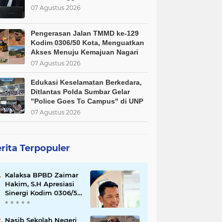
07 Agustus 2026
Pengerasan Jalan TMMD ke-129
Kodim 0306/50 Kota, Menguatkan
Akses Menuju Kemajuan Nagari
07 Agustus 2026
Edukasi Keselamatan Berkedara,
Ditlantas Polda Sumbar Gelar
"Police Goes To Campus" di UNP
07 Agustus 2026
rita Terpopuler
Kalaksa BPBD Zaimar
Hakim, S.H Apresiasi
Sinergi Kodim 0306/50
Kota dalam
Penguatan Mitigasi
dan Penanganan
Nasib Sekolah Negeri