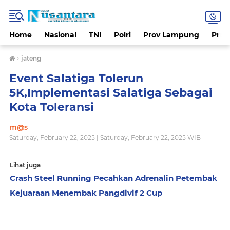
Home
Nasional
TNI
Polri
Prov Lampung
Prov
›
jateng
Event Salatiga Tolerun
5K,Implementasi Salatiga Sebagai
Kota Toleransi
m@s
Saturday, February 22, 2025 | Saturday, February 22, 2025 WIB
Lihat juga
Crash Steel Running Pecahkan Adrenalin Petembak
Kejuaraan Menembak Pangdivif 2 Cup