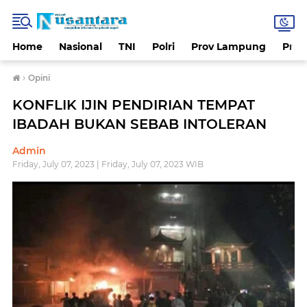
Home
Nasional
TNI
Polri
Prov Lampung
Prov
›
Opini
KONFLIK IJIN PENDIRIAN TEMPAT
IBADAH BUKAN SEBAB INTOLERAN
Admin
Friday, July 07, 2023 | Friday, July 07, 2023 WIB