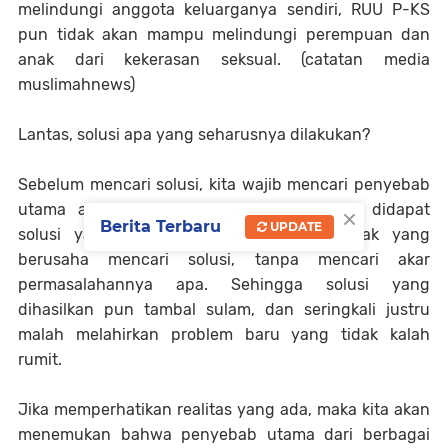
melindungi anggota keluarganya sendiri, RUU P-KS
pun tidak akan mampu melindungi perempuan dan
anak dari kekerasan seksual. (catatan media
muslimahnews)
Lantas, solusi apa yang seharusnya dilakukan?
Sebelum mencari solusi, kita wajib mencari penyebab
×
utama atau akar persoalannya, agar bisa didapat
Berita Terbaru
UPDATE
solusi yang tepat. Hari ini, betapa banyak yang
berusaha mencari solusi, tanpa mencari akar
permasalahannya apa. Sehingga solusi yang
dihasilkan pun tambal sulam, dan seringkali justru
malah melahirkan problem baru yang tidak kalah
rumit.
Jika memperhatikan realitas yang ada, maka kita akan
menemukan bahwa penyebab utama dari berbagai