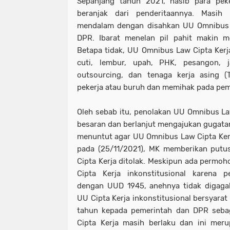
Sepanjang tahun 2021, nasib para pe
beranjak dari penderitaannya. Masih
mendalam dengan disahkan UU Omnibus
DPR. Ibarat menelan pil pahit makin m
Betapa tidak, UU Omnibus Law Cipta Kerja
cuti, lembur, upah, PHK, pesangon, ja
outsourcing, dan tenaga kerja asing (
pekerja atau buruh dan memihak pada pem
Oleh sebab itu, penolakan UU Omnibus La
besaran dan berlanjut mengajukan gugata
menuntut agar UU Omnibus Law Cipta Ker
pada (25/11/2021), MK memberikan put
Cipta Kerja ditolak. Meskipun ada permoh
Cipta Kerja inkonstitusional karena 
dengan UUD 1945, anehnya tidak digag
UU Cipta Kerja inkonstitusional bersyarat
tahun kepada pemerintah dan DPR seba
Cipta Kerja masih berlaku dan ini meru