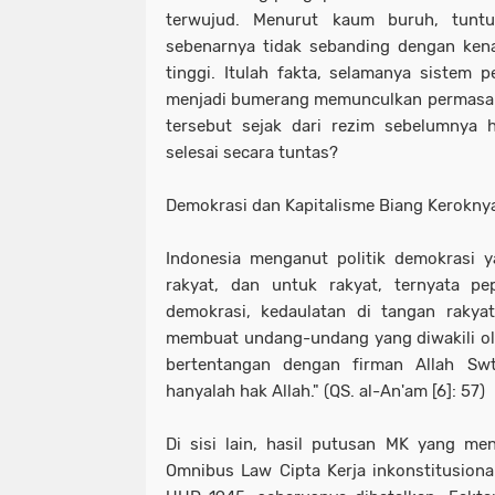
terwujud. Menurut kaum buruh, tunt
sebenarnya tidak sebanding dengan ke
tinggi. Itulah fakta, selamanya sistem p
menjadi bumerang memunculkan permasal
tersebut sejak dari rezim sebelumnya 
selesai secara tuntas?
Demokrasi dan Kapitalisme Biang Kerokny
Indonesia menganut politik demokrasi y
rakyat, dan untuk rakyat, ternyata p
demokrasi, kedaulatan di tangan rakyat
membuat undang-undang yang diwakili ole
bertentangan dengan firman Allah Swt.
hanyalah hak Allah." (QS. al-An'am [6]: 57)
Di sisi lain, hasil putusan MK yang m
Omnibus Law Cipta Kerja inkonstitusion