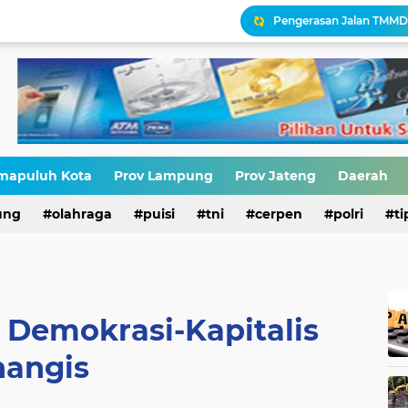
Antara HAM dan Hukum 
Palestina Terbelah, Uma
Narasi Pajak Bukan Solu
Ironisasi Kemerdekaan
mapuluh Kota
Prov Lampung
Prov Jateng
Daerah
HIV di Kalangan Pelajar,
ung
olahraga
puisi
tni
cerpen
polri
ti
Erik Abdullah: "Sejak Aw
 Demokrasi-Kapitalis
nangis