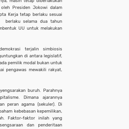
nya, masih tetap diberlakukan
s oleh Presiden Jokowi dalam
ta Kerja tetap berlaku sesuai
 berlaku selama dua tahun
embentuk UU untuk melakukan
mokrasi terjalin simbiosis
ntungkan di antara legislatif,
pada pemilik modal bukan untuk
ai pengawas mewakili rakyat,
yengsarakan buruh. Parahnya
pitalisme. Dimana ajarannya
n peran agama (sekuler). Di
 paham kebebasan kepemilikan,
h. Faktor-faktor inilah yang
engsaraan dan penderitaan