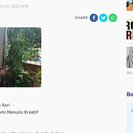
ry 05, 2022 WIB
SHARE
08 
Be
 Asri
emi Menulis Kreatif