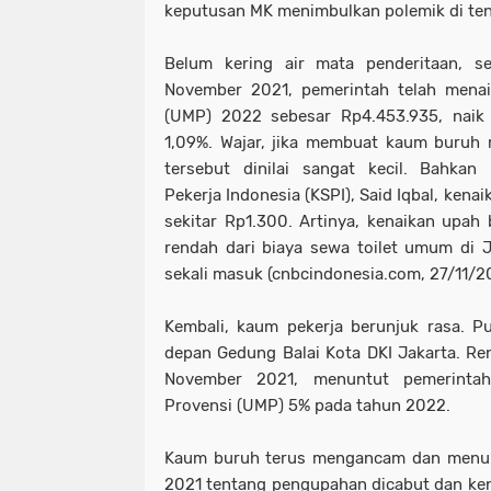
keputusan MK menimbulkan polemik di te
Belum kering air mata penderitaan, s
November 2021, pemerintah telah mena
(UMP) 2022 sebesar Rp4.453.935, naik 
1,09%. Wajar, jika membuat kaum buruh 
tersebut dinilai sangat kecil. Bahkan
Pekerja Indonesia (KSPI), Said Iqbal, kenai
sekitar Rp1.300. Artinya, kenaikan upah b
rendah dari biaya sewa toilet umum di 
sekali masuk (cnbcindonesia.com, 27/11/2
Kembali, kaum pekerja berunjuk rasa. P
depan Gedung Balai Kota DKI Jakarta. Ren
November 2021, menuntut pemerinta
Provensi (UMP) 5% pada tahun 2022.
Kaum buruh terus mengancam dan menu
2021 tentang pengupahan dicabut dan ke