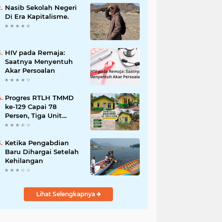
dan Penanganan
Nasib Sekolah Negeri
Bencana
Di Era Kapitalisme.
HIV pada Remaja:
Saatnya Menyentuh
Akar Persoalan
Progres RTLH TMMD
ke-129 Capai 78
Persen, Tiga Unit
Rumah Bantuan Mulai
Rampung
Ketika Pengabdian
Baru Dihargai Setelah
Kehilangan
Lihat Selengkapnya