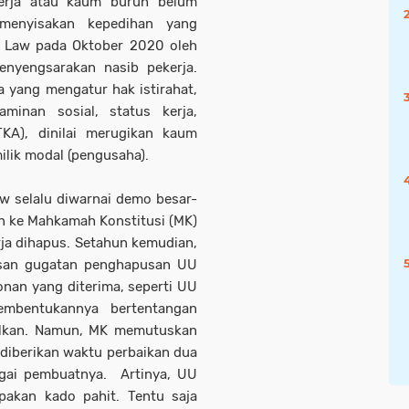
kerja atau kaum buruh belum
 menyisakan kepedihan yang
 Law pada Oktober 2020 oleh
enyengsarakan nasib pekerja.
 yang mengatur hak istirahat,
minan sosial, status kerja,
TKA), dinilai merugikan kaum
ilik modal (pengusaha).
w selalu diwarnai demo besar-
n ke Mahkamah Konstitusi (MK)
ja dihapus. Setahun kemudian,
usan gugatan penghapusan UU
onan yang diterima, seperti UU
pembentukannya bertentangan
alkan. Namun, MK memutuskan
 diberikan waktu perbaikan dua
gai pembuatnya. Artinya, UU
pakan kado pahit. Tentu saja