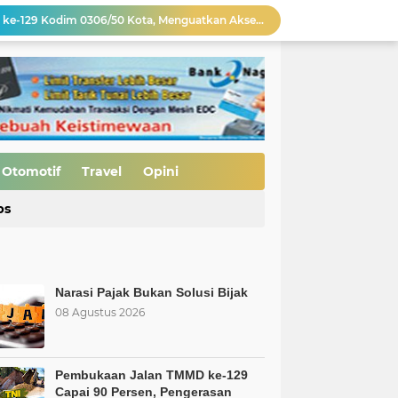
Pengerasan Jalan TMMD ke-129 Kodim 0306/50 Kota, Menguatkan Akses Menuju Kemajuan Nagari
Edukasi Keselamatan Berkedara, Ditlantas Polda Sumbar Gelar "Police Goes To Campus" di UNP
Allah: Kedudukan L68TQ dalam Islam
t Islam Harus Berbuat Apa?
si Bijak
Pembukaan Jalan TMMD ke-129 Capai 90 Persen, Pengerasan Mulai Dikebut
MBG Bukan Solusi tapi Korupsi, Kolusi, dan Nepotisme Para Elit Politik, Kolusi, dan Nepotisme Para Elit Politik
Otomotif
Travel
Opini
 Saatnya Evaluasi Arah Kebijakan
ps
al Kasus Dinilai Janggal"
Narasi Pajak Bukan Solusi Bijak
08 Agustus 2026
Pembukaan Jalan TMMD ke-129
Capai 90 Persen, Pengerasan