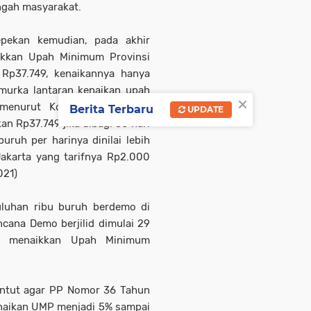
ngah masyarakat.
epekan kemudian, pada akhir
ikkan Upah Minimum Provinsi
Rp37.749, kenaikannya hanya
murka lantaran kenaikan upah
×
 menurut Konfederasi Serikat
Berita Terbaru
UPDATE
kan Rp37.749 jika dibagi 30 hari
uruh per harinya dinilai lebih
Jakarta yang tarifnya Rp2.000
021)
uluhan ribu buruh berdemo di
cana Demo berjilid dimulai 29
h menaikkan Upah Minimum
ntut agar PP Nomor 36 Tahun
naikan UMP menjadi 5% sampai