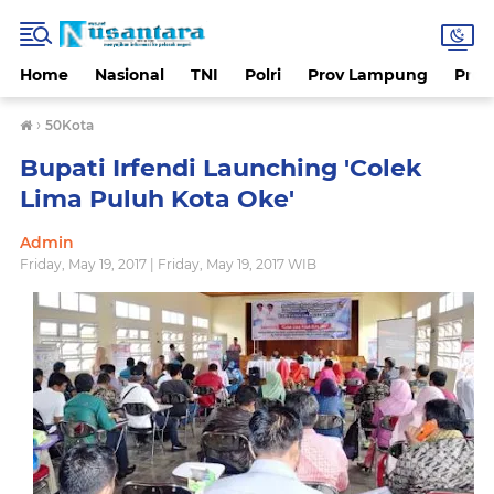
Home
Nasional
TNI
Polri
Prov Lampung
Prov
›
50Kota
Bupati Irfendi Launching 'Colek
Lima Puluh Kota Oke'
Admin
Friday, May 19, 2017 | Friday, May 19, 2017 WIB