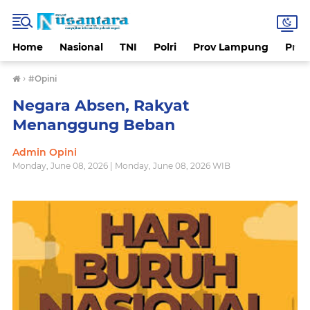
Home
Nasional
TNI
Polri
Prov Lampung
Prov
›
#Opini
Negara Absen, Rakyat
Menanggung Beban
Admin Opini
Monday, June 08, 2026 | Monday, June 08, 2026 WIB