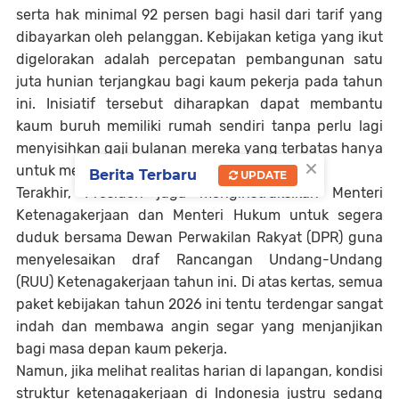
serta hak minimal 92 persen bagi hasil dari tarif yang
dibayarkan oleh pelanggan. Kebijakan ketiga yang ikut
digelorakan adalah percepatan pembangunan satu
juta hunian terjangkau bagi kaum pekerja pada tahun
ini. Inisiatif tersebut diharapkan dapat membantu
kaum buruh memiliki rumah sendiri tanpa perlu lagi
menyisihkan gaji bulanan mereka yang terbatas hanya
×
untuk menyewa kontrakan.
Berita Terbaru
UPDATE
Terakhir, Presiden juga menginstruksikan Menteri
Ketenagakerjaan dan Menteri Hukum untuk segera
duduk bersama Dewan Perwakilan Rakyat (DPR) guna
menyelesaikan draf Rancangan Undang-Undang
(RUU) Ketenagakerjaan tahun ini. Di atas kertas, semua
paket kebijakan tahun 2026 ini tentu terdengar sangat
indah dan membawa angin segar yang menjanjikan
bagi masa depan kaum pekerja.
Namun, jika melihat realitas harian di lapangan, kondisi
struktur ketenagakerjaan di Indonesia justru sedang