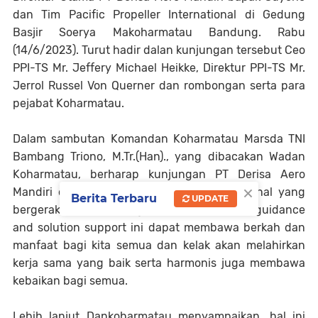
dan Tim Pacific Propeller International di Gedung
Basjir Soerya Makoharmatau Bandung. Rabu
(14/6/2023). Turut hadir dalan kunjungan tersebut Ceo
PPI-TS Mr. Jeffery Michael Heikke, Direktur PPI-TS Mr.
Jerrol Russel Von Querner dan rombongan serta para
pejabat Koharmatau.
Dalam sambutan Komandan Koharmatau Marsda TNI
Bambang Triono, M.Tr.(Han)., yang dibacakan Wadan
Koharmatau, berharap kunjungan PT Derisa Aero
×
Mandiri dan Tim Pacific Propeller International yang
Berita Terbaru
UPDATE
bergerak dalam bidang aviation technical guidance
and solution support ini dapat membawa berkah dan
manfaat bagi kita semua dan kelak akan melahirkan
kerja sama yang baik serta harmonis juga membawa
kebaikan bagi semua.
Lebih lanjut Dankoharmatau menyampaikan, hal ini