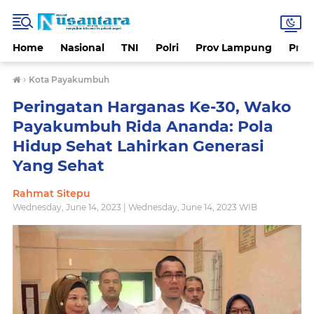
Home
Nasional
TNI
Polri
Prov Lampung
Prov
›
Kota Payakumbuh
Peringatan Harganas Ke-30, Wako
Payakumbuh Rida Ananda: Pola
Hidup Sehat Lahirkan Generasi
Yang Sehat
Rahmat Sitepu
Wednesday, June 14, 2023 | Wednesday, June 14, 2023 WIB