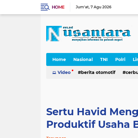
HOME
Jum'at
7 Agu 2026
Home
Nasional
TNI
Polri
Li
Cerpen
Video
berita otomotif
cerb
Sertu Havid Meng
Produktif Usaha