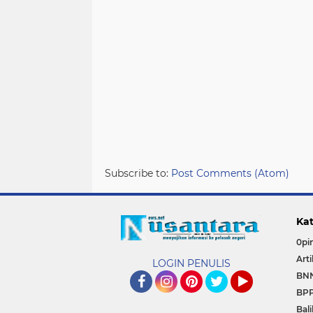
Subscribe to:
Post Comments (Atom)
Kat
0pin
Arti
LOGIN PENULIS
BN
BP
Facebook
Instagram
Pinterest
Twitter
YouTube
Bal