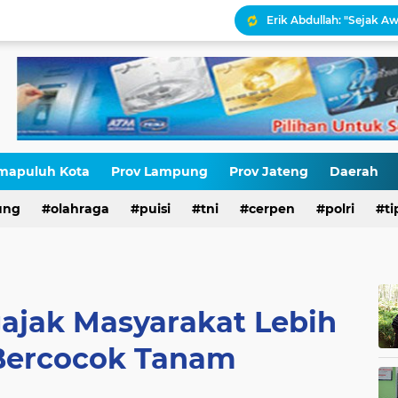
Erik Abdullah: "Sejak Aw
Antara HAM dan Hukum 
Palestina Terbelah, Uma
Kepatuhan Pajak atau 
Gaza Disekat Israel: Pot
mapuluh Kota
Prov Lampung
Prov Jateng
Daerah
ung
olahraga
puisi
tni
cerpen
polri
ti
HIV di Kalangan Pelajar,
ajak Masyarakat Lebih
 Bercocok Tanam