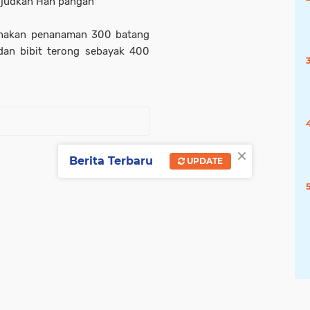
ujudkan Han pangan
anakan penanaman 300 batang
dan bibit terong sebayak 400
×
Berita Terbaru
UPDATE