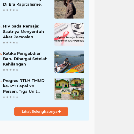
Bencana
Di Era Kapitalisme.
HIV pada Remaja:
Saatnya Menyentuh
Akar Persoalan
Ketika Pengabdian
Baru Dihargai Setelah
Kehilangan
Progres RTLH TMMD
ke-129 Capai 78
Persen, Tiga Unit
Rumah Bantuan Mulai
Rampung
Lihat Selengkapnya