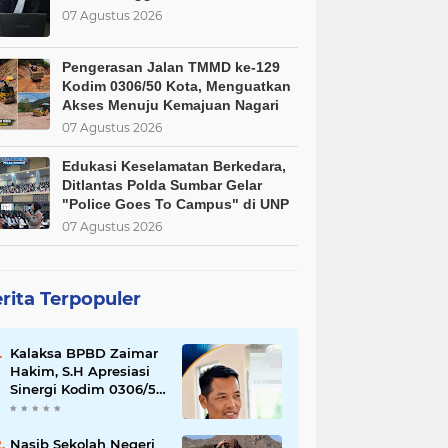
07 Agustus 2026
Pengerasan Jalan TMMD ke-129
Kodim 0306/50 Kota, Menguatkan
Akses Menuju Kemajuan Nagari
07 Agustus 2026
Edukasi Keselamatan Berkedara,
Ditlantas Polda Sumbar Gelar
"Police Goes To Campus" di UNP
07 Agustus 2026
rita Terpopuler
Kalaksa BPBD Zaimar
Hakim, S.H Apresiasi
Sinergi Kodim 0306/50
Kota dalam
Penguatan Mitigasi
dan Penanganan
Nasib Sekolah Negeri