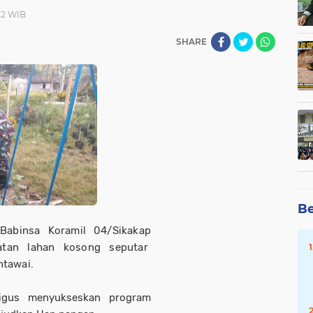
22 WIB
SHARE
Be
abinsa Koramil 04/Sikakap
tan lahan kosong seputar
ntawai.
igus menyukseskan program