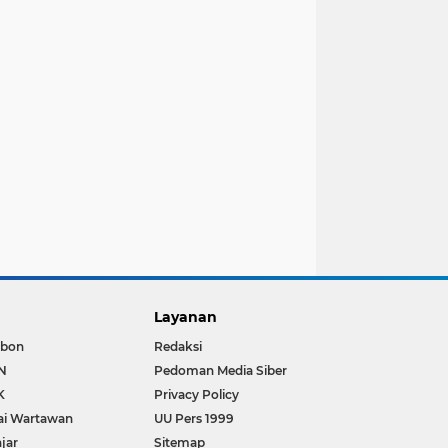
Layanan
bon
Redaksi
N
Pedoman Media Siber
K
Privacy Policy
ai Wartawan
UU Pers 1999
jar
Sitemap