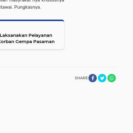
mian masyrakat nya khususnya
ntawai. Pungkasnya.
Laksanakan Pelayanan
i Korban Gempa Pasaman
SHARE