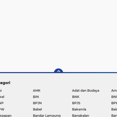
egori
i
AMK
Adat dan Budaya
Am
kel
BIN
BNK
BN
NP
BPJN
BPJS
BP
PW
Babel
Bakamla
Bal
ikpapan
Bandar Lampung
Bangkalan
Ban