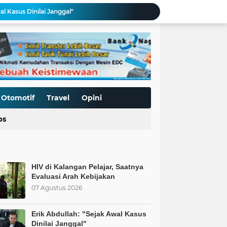
al Kasus Dinilai Janggal"
Pengerasan Jalan TMMD ke-129 Kodim 0306/50 Kota, Menguatkan Akses Menuju Kemajuan Nagari
Edukasi Keselamatan Berkedara, Ditlantas Polda Sumbar Gelar "Police Goes To Campus" di UNP
Allah: Kedudukan L68TQ dalam Islam
t Islam Harus Berbuat Apa?
Pemaksaan Pajak?
ret Penjajahan Abadi
BoP dan New Gaza adalah Tipuan: Palestina Hanya Merdeka dengan Sistem Islam
Otomotif
Travel
Opini
Kurnia Nugraha Raih Penghargaan Indonesia Public Relations Top Leader 2026
ps
 Saatnya Evaluasi Arah Kebijakan
HIV di Kalangan Pelajar, Saatnya
Evaluasi Arah Kebijakan
07 Agustus 2026
Erik Abdullah: "Sejak Awal Kasus
Dinilai Janggal"