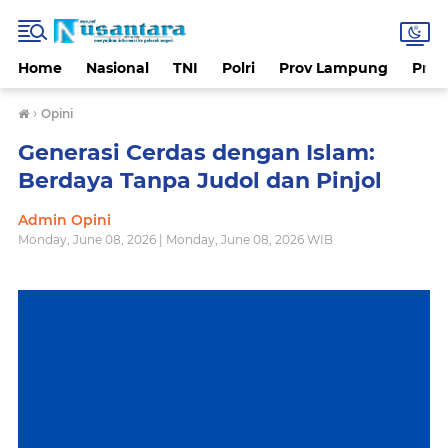
Home
Nasional
TNI
Polri
Prov Lampung
Prov
›
Opini
Generasi Cerdas dengan Islam:
Berdaya Tanpa Judol dan Pinjol
Admin Opini
Monday, June 08, 2026 | Monday, June 08, 2026 WIB