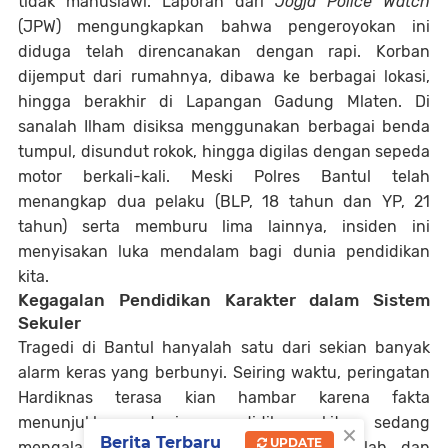
tidak manusiawi. Laporan dari
Jogja Police Watch
(JPW) mengungkapkan bahwa pengeroyokan ini
diduga telah direncanakan dengan rapi. Korban
dijemput dari rumahnya, dibawa ke berbagai lokasi,
hingga berakhir di Lapangan Gadung Mlaten. Di
sanalah Ilham disiksa menggunakan berbagai benda
tumpul, disundut rokok, hingga digilas dengan sepeda
motor berkali-kali. Meski Polres Bantul telah
menangkap dua pelaku (BLP, 18 tahun dan YP, 21
tahun) serta memburu lima lainnya, insiden ini
menyisakan luka mendalam bagi dunia pendidikan
kita.
Kegagalan Pendidikan Karakter dalam Sistem
Sekuler
Tragedi di Bantul hanyalah satu dari sekian banyak
alarm keras yang berbunyi. Seiring waktu, peringatan
Hardiknas terasa kian hambar karena fakta
menunjukkan dunia pendidikan kita sedang
×
Berita Terbaru
UPDATE
mengalami degradasi serius. Ruang sekolah dan