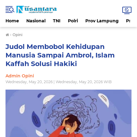
Home
Nasional
TNI
Polri
Prov Lampung
Prov
›
Opini
Judol Membobol Kehidupan
Manusia Sampai Ambrol, Islam
Kaffah Solusi Hakiki
Admin Opini
Wednesday, May 20, 2026 | Wednesday, May 20, 2026 WIB