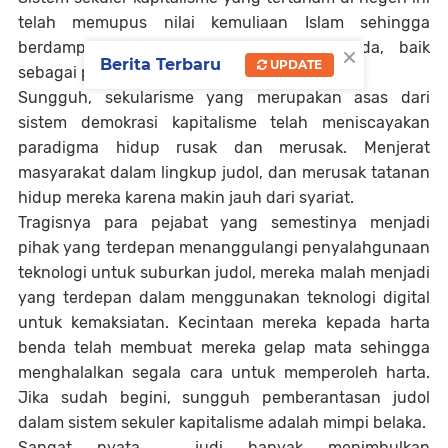
telah memupus nilai kemuliaan Islam sehingga
×
berdampak pada rusaknya generasi muda, baik
Berita Terbaru
UPDATE
sebagai pelaku maupun penikmat judi.
Sungguh, sekularisme yang merupakan asas dari
sistem demokrasi kapitalisme telah meniscayakan
paradigma hidup rusak dan merusak. Menjerat
masyarakat dalam lingkup judol, dan merusak tatanan
hidup mereka karena makin jauh dari syariat.
Tragisnya para pejabat yang semestinya menjadi
pihak yang terdepan menanggulangi penyalahgunaan
teknologi untuk suburkan judol, mereka malah menjadi
yang terdepan dalam menggunakan teknologi digital
untuk kemaksiatan. Kecintaan mereka kepada harta
benda telah membuat mereka gelap mata sehingga
menghalalkan segala cara untuk memperoleh harta.
Jika sudah begini, sungguh pemberantasan judol
dalam sistem sekuler kapitalisme adalah mimpi belaka.
Sangat nyata, judi banyak menimbulkan