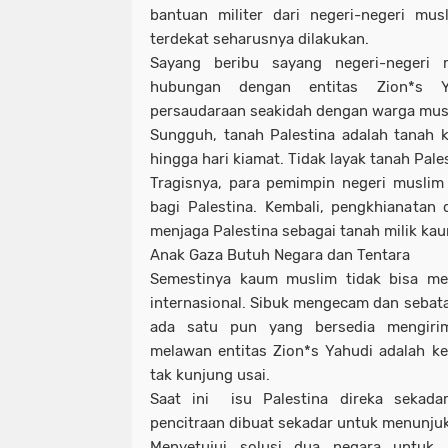
bantuan militer dari negeri-negeri mus
terdekat seharusnya dilakukan.
Sayang beribu sayang negeri-negeri 
hubungan dengan entitas Zion*s Ya
persaudaraan seakidah dengan warga musli
Sungguh, tanah Palestina adalah tanah 
hingga hari kiamat. Tidak layak tanah Pales
Tragisnya, para pemimpin negeri muslim
bagi Palestina. Kembali, pengkhianatan
menjaga Palestina sebagai tanah milik ka
Anak Gaza Butuh Negara dan Tentara
Semestinya kaum muslim tidak bisa men
internasional. Sibuk mengecam dan sebat
ada satu pun yang bersedia mengiri
melawan entitas Zion*s Yahudi adalah keh
tak kunjung usai.
Saat ini isu Palestina direka sekada
pencitraan dibuat sekadar untuk menunjuk
Menyetujui solusi dua negara untuk P