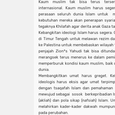
Kaum muslim tak bisa terus terser
internasional. Kaum muslim harus sege
perasaan seluruh dunia Islam untuk 
kebutuhan mereka akan penerapan syariat 
tegaknya Khilafah agar derita anak Gaza ta
Kebangkitan ideologi Islam harus segera
di Timur Tengah untuk melawan rezim da
ke Palestina untuk membebaskan wilayah t
penjajah Zion*s Yahudi tak bisa ditund
merangsek terus menerus ke dalam pemi
memperburuk kondisi kaum muslim, baik d
dunia.
Membangkitkan umat harus greget. Kebe
ideologis harus eksis agar umat terpim
dengan tsaqafah Islam dan pemahaman I
mewujud sebagai sosok berkepribadian Isl
(akliah) dan pola sikap (nafsiah) Islam. 
melahirkan kader-kader dakwah mumpun
pada perubahan.