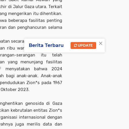
ir di Jalur Gaza utara. Terkait
ang mengerikan itu dihentikan.
wa beberapa fasilitas penting
karan dan penghancuran selama
×
tan secara sistematis di Gaza
Berita Terbaru
UPDATE
an ribu warga Palestina yang
angan-serangan itu telah
n yang menunjang fasilitas
EF menyatakan bahwa 2024
h bagi anak-anak. Anak-anak
 pendudukan Zion*s pada 1967
k Oktober 2023.
enghentikan genosida di Gaza
kan kebrutalan entitas Zion*s
ganisasi internasional dengan
wahnya juga merilis data dan