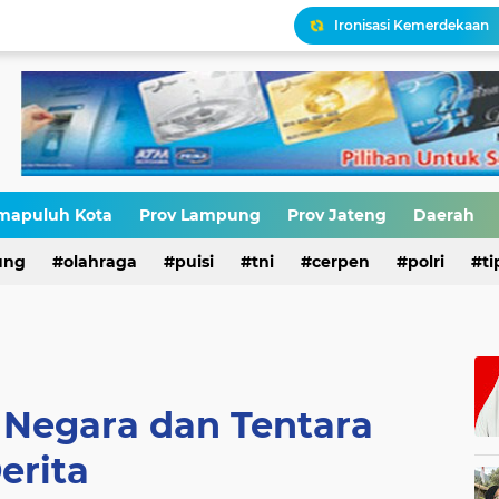
Ironisasi Kemerdekaan
HIV di Kalangan Pelajar,
Erik Abdullah: "Sejak Aw
Upaya Menggenjot Kepa
mapuluh Kota
Prov Lampung
Prov Jateng
Daerah
Narasi Pajak Bukan Solu
ung
olahraga
puisi
tni
cerpen
polri
ti
Negara dan Tentara
erita