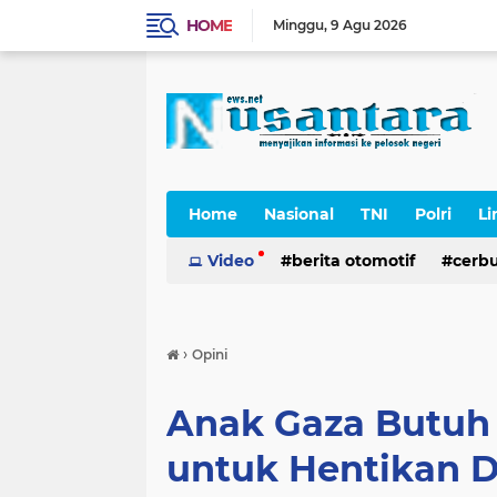
HOME
Minggu
9 Agu 2026
Home
Nasional
TNI
Polri
Li
Cerpen
Video
berita otomotif
cerb
›
Opini
Anak Gaza Butuh 
untuk Hentikan D