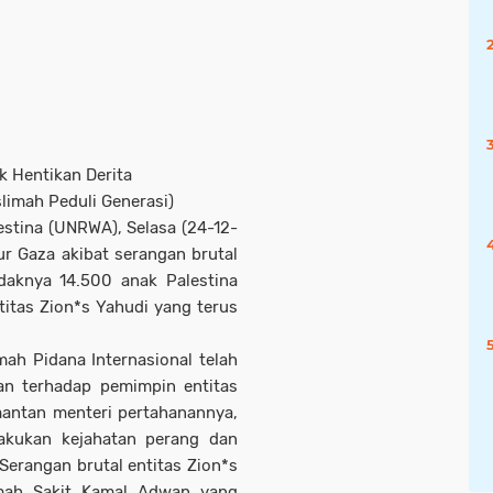
k Hentikan Derita
limah Peduli Generasi)
stina (UNRWA), Selasa (24-12-
ur Gaza akibat serangan brutal
idaknya 14.500 anak Palestina
itas Zion*s Yahudi yang terus
mah Pidana Internasional telah
an terhadap pemimpin entitas
antan menteri pertahanannya,
lakukan kejahatan perang dan
Serangan brutal entitas Zion*s
mah Sakit Kamal Adwan yang