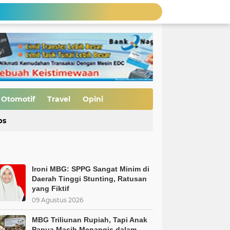
MBG Bukan Solusi tapi Korupsi, Kolusi, dan Nepotisme Para Elit Politik, Kolusi, dan Nepotisme Para Elit Politik
 Saatnya Evaluasi Arah Kebijakan
al Kasus Dinilai Janggal"
tuhan Pajak
MBG Triliunan Rupiah, Tapi Anak Papua Masih Menangis dalam Kelaparan… Ada Apa dengan Prioritas Negeri Ini?
Ironi MBG: SPPG Sangat Minim di Daerah Tinggi Stunting, Ratusan yang Fiktif
Nurfirmanwansyah Dorong Smart Village di 74 Nagari Kabupaten Solok, Siapkan Generasi Digital Menuju Indonesia Emas 2045
Otomotif
Travel
Opini
si Bijak
ps
Pembukaan Jalan TMMD ke-129 Capai 90 Persen, Pengerasan Mulai Dikebut
Ironi MBG: SPPG Sangat Minim di
Daerah Tinggi Stunting, Ratusan
yang Fiktif
09 Agustus 2026
MBG Triliunan Rupiah, Tapi Anak
Papua Masih Menangis dalam