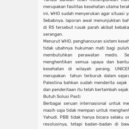
merupakan fasilitas kesehatan utama terakh
ini, WHO sudah menyerukan agar situasi y
Sebabnya, laporan awal menunjukkan bah
di RS tersebut rusak parah akibat keba
serangan.
Menurut WHO, penghancuran sistem keseha
tidak ubahnya hukuman mati bagi puluh
membutuhkan perawatan medis. Ser
menghentikan semua upaya dan bantua
kesehatan di wilayah perang. UNIC
merupakan tahun terburuk dalam sejara
Palestina bahkan sudah menderita sejak
dan penderitaan itu telah bertambah seja
Butuh Solusi Pasti
Berbagai seruan internasional untuk m
masih saja tidak mempan untuk menghenti
Yahudi. PBB tidak hanya bicara selaku or
resolusinya, tetapi badan-badan di ba