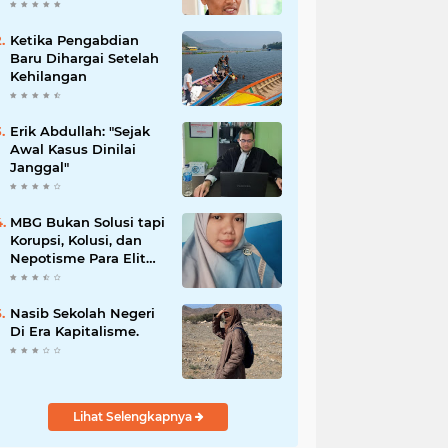
Kota dalam
Penguatan Mitigasi
dan Penanganan
Ketika Pengabdian
Bencana
Baru Dihargai Setelah
Kehilangan
Erik Abdullah: "Sejak
Awal Kasus Dinilai
Janggal"
MBG Bukan Solusi tapi
Korupsi, Kolusi, dan
Nepotisme Para Elit
Politik, Kolusi, dan
Nepotisme Para Elit
Politik
Nasib Sekolah Negeri
Di Era Kapitalisme.
Lihat Selengkapnya