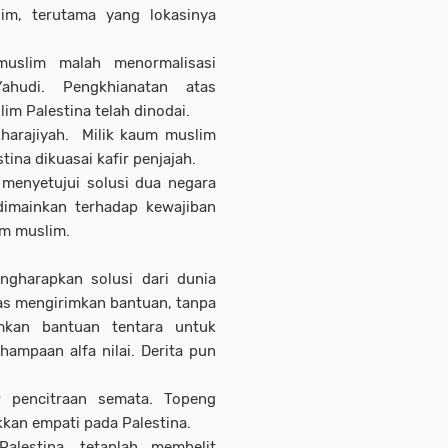
lim, terutama yang lokasinya
muslim malah menormalisasi
hudi. Pengkhianatan atas
m Palestina telah dinodai.
kharajiyah. Milik kaum muslim
tina dikuasai kafir penjajah.
 menyetujui solusi dua negara
 dimainkan terhadap kewajiban
um muslim.
gharapkan solusi dari dunia
as mengirimkan bantuan, tanpa
mkan bantuan tentara untuk
ampaan alfa nilai. Derita pun
r pencitraan semata. Topeng
kan empati pada Palestina.
alestina, tetaplah membelit